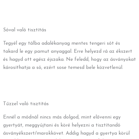
Sóval való tisztítás
Tegyél egy tálba adalékanyag mentes tengeri sót és
takard le egy pamut anyaggal. Erre helyezd rá az ékszert
és hagyd ott egész éjszaka. Ne feledd, hogy az ásványokat
károsíthatja a só, ezért sose temesd bele közvetlenül.
Tűzzel való tisztítás
Ennél a módnál nincs más dolgod, mint elővenni egy
gyertyát, meggyújtani és köré helyezni a tisztítandó
ásványékszert/marokkövet. Addig hagyd a gyertya körül