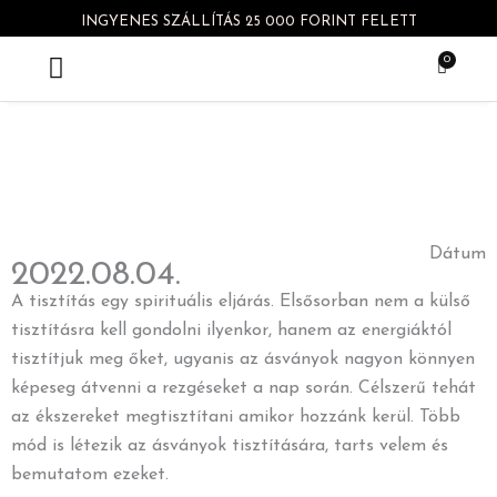
Skip
INGYENES SZÁLLÍTÁS 25 000 FORINT FELETT
to
0
Kosár
content
Gyakori kérdések
Dátum
2022.08.04.
A tisztítás egy spirituális eljárás. Elsősorban nem a külső
tisztításra kell gondolni ilyenkor, hanem az energiáktól
tisztítjuk meg őket, ugyanis az ásványok nagyon könnyen
képeseg átvenni a rezgéseket a nap során. Célszerű tehát
az ékszereket megtisztítani amikor hozzánk kerül. Több
mód is létezik az ásványok tisztítására, tarts velem és
bemutatom ezeket.