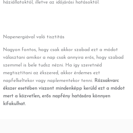
háziállatoktól, illetve az időjárási hatásoktól.
Napenergiával való tisztítás
Nagyon fontos, hogy csak akkor szabad ezt a módot
választani amikor a nap csak annyira erős, hogy szabad
szemmel is bele tudsz nézni. Ha így szeretnéd
megtisztítani az ékszered, akkor érdemes ezt
napfelkeltekor vagy naplementekor tenni.
Rózsakvarc
ékszer esetében viszont mindenképp kerüld ezt a módot
mert a közvetlen, erős napfény hatására könnyen
kifakulhat.