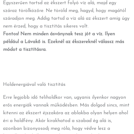
Egyszerűen tartsd az ékszert folyó víz alá, majd egy
száraz törölközőre. Ne töröld meg, hagyd, hogy magától
száradjon meg. Addig tartsd a víz alá az ékszert amíg úgy
nem érzed, hogy a tisztítás sikeres volt.
Fontos!
Nem minden ásványnak tesz jót a víz. Ilyen
például a Lávakő is. Ezeknél az ékszereknél válassz más
módot a tisztításra.
Holdenergiával való tisztítás
Erre legjobb idő teliholdkor van, ugyanis ilyenkor nagyon
erős energiák vannak működésben. Más dolgod sincs, mint
kitenni az ékszert éjszakára az ablakba olyan helyen ahol
éri a holdfény. Akár kirakhatod a szabad ég alá is,
azonban bizonyosodj meg róla, hogy védve lesz a