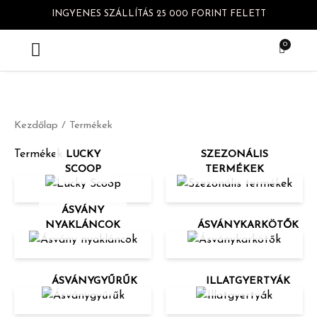
Skip
INGYENES SZÁLLÍTÁS 25 000 FORINT FELETT
to
content
0
Kosár
Gyakori kérdések
Kezdőlap
/ Termékek
Termékek
LUCKY
SZEZONÁLIS
SCOOP
TERMÉKEK
ÁSVÁNY
NYAKLÁNCOK
ÁSVÁNYKARKÖTŐK
ÁSVÁNYGYŰRŰK
ILLATGYERTYÁK