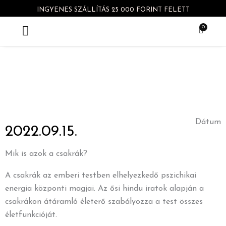
Skip
INGYENES SZÁLLÍTÁS 25 000 FORINT FELETT
to
0
Kosár
content
Gyakori kérdések
Dátum
2022.09.15.
Mik is azok a csakrák?
A csakrák az emberi testben elhelyezkedő pszichikai
energia központi magjai. Az ősi hindu iratok alapján a
csakrákon átáramló életerő szabályozza a test összes
életfunkcióját.