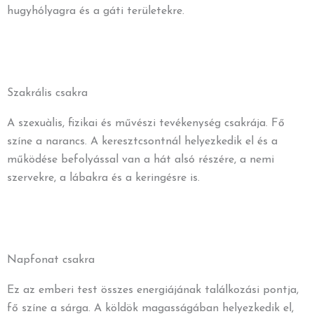
hugyhólyagra és a gáti területekre.
Szakrális csakra
A szexuàlis, fizikai és művészi tevékenység csakrája. Fő
színe a narancs. A keresztcsontnál helyezkedik el és a
működése befolyással van a hát alsó részére, a nemi
szervekre, a lábakra és a keringésre is.
Napfonat csakra
Ez az emberi test összes energiájának találkozási pontja,
fő színe a sárga. A köldök magasságában helyezkedik el,