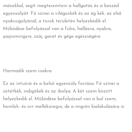
másokkal, segít megteremteni a hallgatás és a beszéd
egyensúlyát. Fő színei a világoskék és az ég kék. az első
nyakcsigolyánál, a torok területén helyezkedik el.
Működése befolyással van a fülre, hallásra, nyakra,
pajzsmirigyre, száj, garat és gége egészségére.
Harmadik szem csakra
Ez az intuíció és a belső egyensúly forrása. Fő színei a
sötétkék, indigókék és az ibolya. A két szem között
helyezkedik el. Működése befolyással van a bal szem,
homlok- és orr melléküregre, de a migrén kialakulására is.