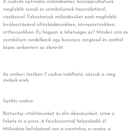
A csakrák optimális működéséhez hozzájárulhatunk
megfelelő színek és szimbólumok használatával,
viselésével. Fokozhatjuk működésüket ezek megfelelő
kiválasztásával öltözködésünkben, környezetünkben,
otthonunkban. És hogyan is lehetséges ez? Minden szín és
szimbólum rendelkezik egy bizonyos rezgéssel és ezáltal
képes serkenteni az életerőt.
Az emberi testben 7 csakra található, nézzük is meg
melyek ezek.
Gyökér csakra
Biztosítja vitalitásunkat és élni akarásunkat, színe a
fekete és a piros. A farokcsontnál helyezkedik el.
Működése befolyással van a csontokra, a vesére, a