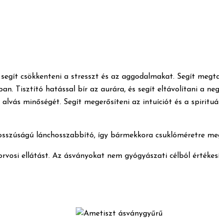
y segít csökkenteni a stresszt és az aggodalmakat. Segít megt
ban. Tisztító hatással bír az aurára, és segít eltávolítani a 
alvás minőségét. Segít megerősíteni az intuíciót és a spiritu
hosszúságú lánchosszabbító, így bármekkora csuklóméretre meg
korvosi ellátást. Az ásványokat nem gyógyászati célból értékesí