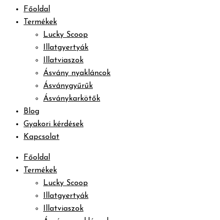
Főoldal
Termékek
Lucky Scoop
Illatgyertyák
Illatviaszok
Ásvány nyakláncok
Ásványgyűrűk
Ásványkarkötők
Blog
Gyakori kérdések
Kapcsolat
Főoldal
Termékek
Lucky Scoop
Illatgyertyák
Illatviaszok