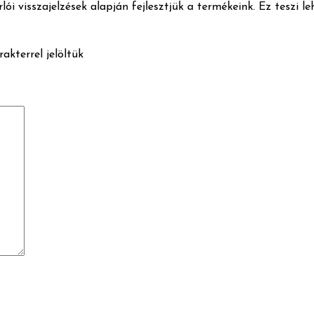
lói visszajelzések alapján fejlesztjük a termékeink. Ez teszi l
akterrel jelöltük