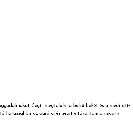
z aggodalmakat. Segít megtalálni a belső békét és a meditatív
ó hatással bír az aurára, és segít eltávolítani a negatív