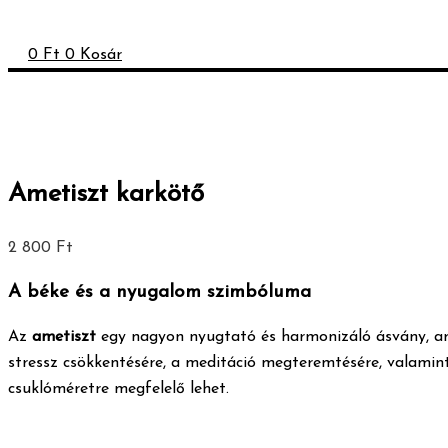
0
Ft
0
Kosár
Ametiszt karkötő
2 800
Ft
A béke és a nyugalom szimbóluma
Az
ametiszt
egy nagyon nyugtató és harmonizáló ásvány, ame
stressz csökkentésére, a meditáció megteremtésére, valamin
csuklóméretre megfelelő lehet.