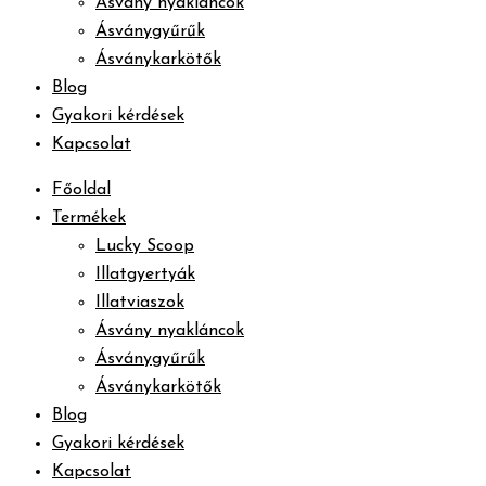
Ásvány nyakláncok
Ásványgyűrűk
Ásványkarkötők
Blog
Gyakori kérdések
Kapcsolat
Főoldal
Termékek
Lucky Scoop
Illatgyertyák
Illatviaszok
Ásvány nyakláncok
Ásványgyűrűk
Ásványkarkötők
Blog
Gyakori kérdések
Kapcsolat