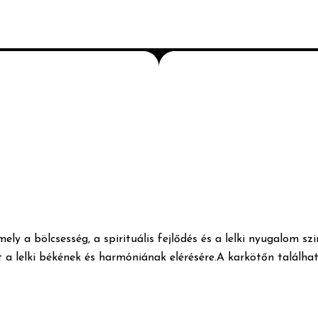
ly a bölcsesség, a spirituális fejlődés és a lelki nyugalom 
t a lelki békének és harmóniának elérésére.A karkötőn talál