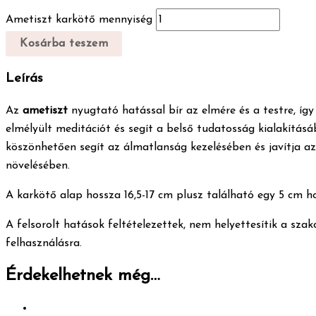
Ametiszt karkötő mennyiség
Kosárba teszem
Leírás
Az
ametiszt
nyugtató hatással bír az elmére és a testre, íg
elmélyült meditációt és segít a belső tudatosság kialakításá
köszönhetően segít az álmatlanság kezelésében és javítja az 
növelésében.
A karkötő alap hossza 16,5-17 cm plusz található egy 5 cm 
A felsorolt hatások feltételezettek, nem helyettesítik a sza
felhasználásra.
Érdekelhetnek még…