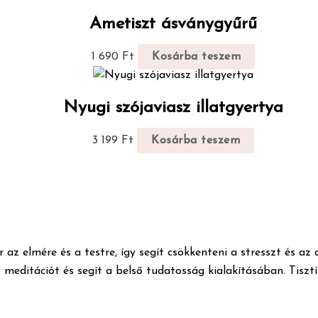
Ametiszt ásványgyűrű
1 690
Ft
Kosárba teszem
Nyugi szójaviasz illatgyertya
3 199
Ft
Kosárba teszem
 az elmére és a testre, így segít csökkenteni a stresszt és a
meditációt és segít a belső tudatosság kialakításában. Tisztít