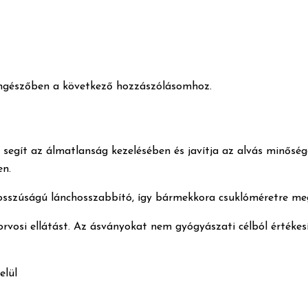
ngészőben a következő hozzászólásomhoz.
gít az álmatlanság kezelésében és javítja az alvás minőségét.
en.
hosszúságú lánchosszabbító, így bármekkora csuklóméretre meg
korvosi ellátást. Az ásványokat nem gyógyászati célból értékesí
elül