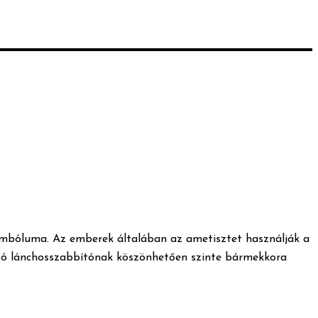
szimbóluma. Az emberek általában az ametisztet használják a
ható lánchosszabbítónak köszönhetően szinte bármekkora