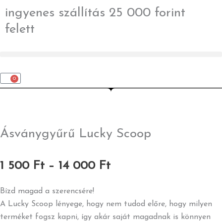
Skip
ingyenes szállítás 25 000 forint
to
felett
content
0
Kosár
Ásványgyűrű Lucky Scoop
Ártartomány:
1 500
Ft
–
14 000
Ft
1
500 Ft
Bízd magad a szerencsére!
-
A Lucky Scoop lényege, hogy nem tudod előre, hogy milyen
14
terméket fogsz kapni, így akár saját magadnak is könnyen