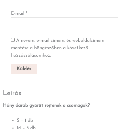
E-mail
*
A nevem, e-mail címem, és weboldalcímem
mentése a böngészőben a következő
hozzászólásomhoz.
Leírás
Hány darab gyűrűt rejtenek a csomagok?
S – 1 db
M – 3 db