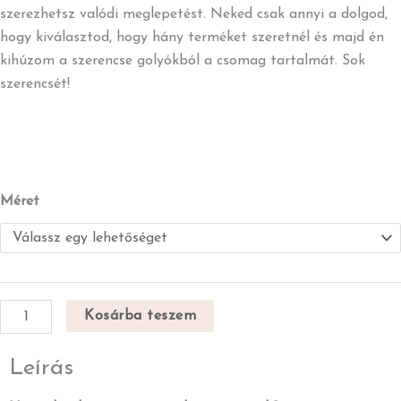
000 Ft
szerezhetsz valódi meglepetést. Neked csak annyi a dolgod,
hogy kiválasztod, hogy hány terméket szeretnél és majd én
kihúzom a szerencse golyókból a csomag tartalmát. Sok
szerencsét!
Ásványgyűrű
Méret
Lucky
Scoop
mennyiség
Kosárba teszem
Leírás