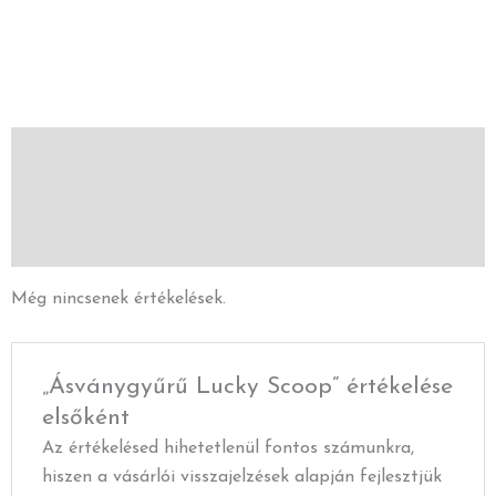
Vélemények (0)
Leírás
További információk
Még nincsenek értékelések.
„Ásványgyűrű Lucky Scoop” értékelése
elsőként
Az értékelésed hihetetlenül fontos számunkra,
hiszen a vásárlói visszajelzések alapján fejlesztjük