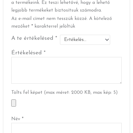
a termékeink. Ez teszi lehetővé, hogy a lehető
legjobb termékeket biztosítsuk számodra.
Az e-mail címet nem tesszük közzé.
A kötelező
mezőket
*
karakterrel jelöltük
A te értékelésed
*
Értékelésed
*
Tölts fel képet (max méret: 2000 KB, max kép: 5)
Név
*