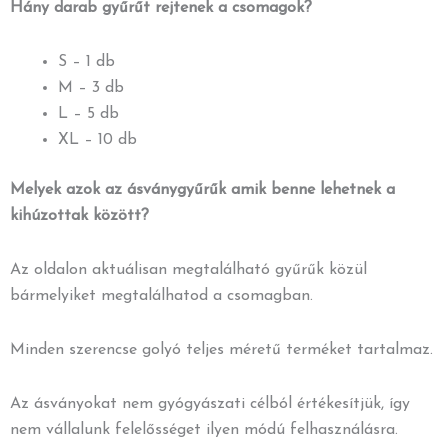
Hány darab gyűrűt rejtenek a csomagok?
S – 1 db
M – 3 db
L – 5 db
XL – 10 db
Melyek azok az ásványgyűrűk amik benne lehetnek a
kihúzottak között?
Az oldalon aktuálisan megtalálható gyűrűk közül
bármelyiket megtalálhatod a csomagban.
Minden szerencse golyó teljes méretű terméket tartalmaz.
Az ásványokat nem gyógyászati célból értékesítjük, így
nem vállalunk felelősséget ilyen módú felhasználásra.