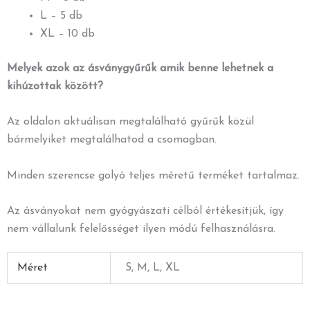
L – 5 db
XL – 10 db
Melyek azok az ásványgyűrűk amik benne lehetnek a
kihúzottak között?
Az oldalon aktuálisan megtalálható gyűrűk közül
bármelyiket megtalálhatod a csomagban.
Minden szerencse golyó teljes méretű terméket tartalmaz.
Az ásványokat nem gyógyászati célból értékesítjük, így
nem vállalunk felelősséget ilyen módú felhasználásra.
Méret
S, M, L, XL