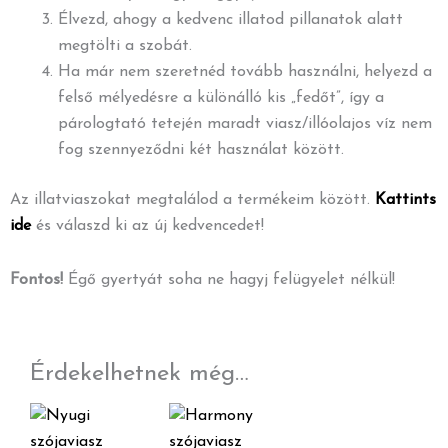
Élvezd, ahogy a kedvenc illatod pillanatok alatt
megtölti a szobát.
Ha már nem szeretnéd tovább használni, helyezd a
felső mélyedésre a különálló kis „fedőt”, így a
párologtató tetején maradt viasz/illóolajos víz nem
fog szennyeződni két használat között.
Az illatviaszokat megtalálod a termékeim között.
Kattints
ide
és válaszd ki az új kedvencedet!
Fontos!
Égő gyertyát soha ne hagyj felügyelet nélkül!
Érdekelhetnek még…