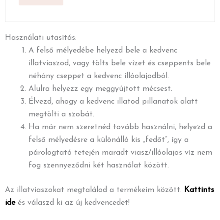
Használati utasítás:
A felső mélyedébe helyezd bele a kedvenc
illatviaszod, vagy tölts bele vizet és cseppents bele
néhány cseppet a kedvenc illóolajodból.
Alulra helyezz egy meggyújtott mécsest.
Élvezd, ahogy a kedvenc illatod pillanatok alatt
megtölti a szobát.
Ha már nem szeretnéd tovább használni, helyezd a
felső mélyedésre a különálló kis „fedőt”, így a
párologtató tetején maradt viasz/illóolajos víz nem
fog szennyeződni két használat között.
Az illatviaszokat megtalálod a termékeim között.
Kattints
ide
és válaszd ki az új kedvencedet!