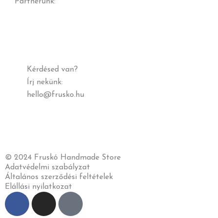
Partnerünk:
Kérdésed van?
Írj nekünk:
hello@frusko.hu
© 2024 Fruskó Handmade
Store
Adatvédelmi szabályzat
Általános szerződési feltételek
Elállási nyilatkozat
F
I
T
a
n
i