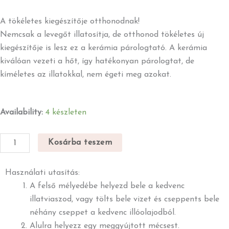
A tökéletes kiegészítője otthonodnak!
Nemcsak a levegőt illatosítja, de otthonod tökéletes új
kiegészítője is lesz ez a kerámia párologtató. A kerámia
kiválóan vezeti a hőt, így hatékonyan párologtat, de
kíméletes az illatokkal, nem égeti meg azokat.
Buddha
Availability:
4 készleten
kerámia
párologtató
Kosárba teszem
mennyiség
Használati utasítás:
A felső mélyedébe helyezd bele a kedvenc
illatviaszod, vagy tölts bele vizet és cseppents bele
néhány cseppet a kedvenc illóolajodból.
Alulra helyezz egy meggyújtott mécsest.