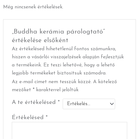
Még nincsenek értékelések.
„Buddha kerámia párologtató”
értékelése elsőként
Az értékelésed hihetetlenül fontos számunkra,
hiszen a vásárlói visszajelzések alapján fejlesztjük
a termékeink. Ez teszi lehetővé, hogy a lehető
legjobb termékeket biztosítsuk számodra.
Az e-mail címet nem tesszük közzé.
A kötelező
mezőket
*
karakterrel jelöltük
A te értékelésed
*
Értékelésed
*