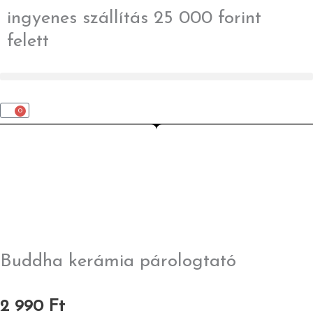
Skip
ingyenes szállítás 25 000 forint
to
felett
content
0
Kosár
Buddha kerámia párologtató
2 990
Ft