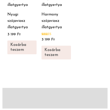
Nyugi
Harmony
szójaviasz
szójaviasz
illatgyertya
illatgyertya
3 199
Ft
Értékelés:
3 199
Ft
5.00
Kosárba
/ 5
teszem
Kosárba
teszem
Vélemények (0)
Leírás