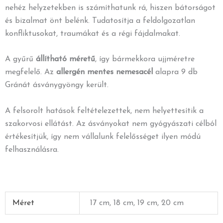
nehéz helyzetekben is számíthatunk rá, hiszen bátorságot
és bizalmat önt belénk. Tudatosítja a feldolgozatlan
konfliktusokat, traumákat és a régi fájdalmakat.
A gyűrű
állítható méretű
, így bármekkora ujjméretre
megfelelő. Az
allergén mentes
nemesacél
alapra 9 db
Gránát ásványgyöngy került.
A felsorolt hatások feltételezettek, nem helyettesítik a
szakorvosi ellátást. Az ásványokat nem gyógyászati célból
értékesítjük, így nem vállalunk felelősséget ilyen módú
felhasználásra.
Méret
17 cm, 18 cm, 19 cm, 20 cm