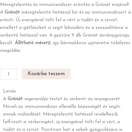
Méregtelenítés és immunrendszer erősítés a Gránát erejével!
A
Gránát
méregtelenítő hatással bír és az immunrendszert is
erősíti. Új energiával tölti fel a vért a tüdőt és a szívet,
emellett a gátlásokat is segít leküzdeni és a szexualitásra is
serkentő hatással van. A gyűrűre 9 db Gránát ásványgyöngy
került.
Állítható méretű
, így bármekkora ujjméretre tökéletes
megoldás.
Gránát
Kosárba teszem
ásványgyűrű
mennyiség
Leírás
A
Gránát
regenerálja testet és serkenti az anyagcserét.
Növeli az immunrendszer ellenálló képességét és segíti
annak működését. Méregtelenítő hatással rendelkezik,
felfrissíti a vérkeringést, új energiával tölti fel a vért, a
tüdőt és a szívet. Pozitívan hat a sebek gyógyulására is.