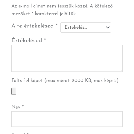
Az e-mail címet nem tesszük közzé.
A kötelező
mezőket
*
karakterrel jelöltük
A te értékelésed
*
Értékelésed
*
Tölts fel képet (max méret: 2000 KB, max kép: 5)
Név
*