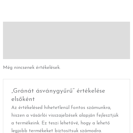
Vélemények (0)
Leírás
További információk
Még nincsenek értékelések.
„Gránát ásványgyűrű” értékelése
elsőként
Az értékelésed hihetetlenül fontos számunkra,
hiszen a vásárlói visszajelzések alapján fejlesztjük
a termékeink. Ez teszi lehetővé, hogy a lehető
legjobb termékeket biztosítsuk számodra.