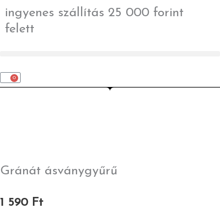
Skip
ingyenes szállítás 25 000 forint
to
felett
content
0
Kosár
Gránát ásványgyűrű
1 590
Ft