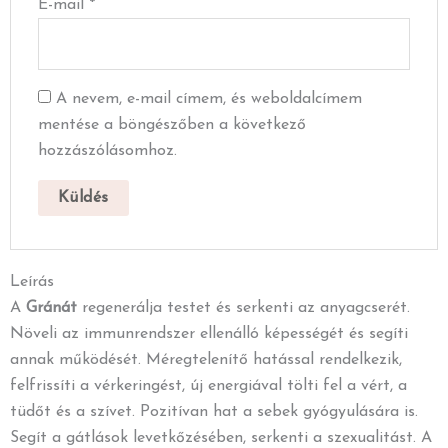
E-mail
*
A nevem, e-mail címem, és weboldalcímem
mentése a böngészőben a következő
hozzászólásomhoz.
Leírás
A
Gránát
regenerálja testet és serkenti az anyagcserét.
Növeli az immunrendszer ellenálló képességét és segíti
annak működését. Méregtelenítő hatással rendelkezik,
felfrissíti a vérkeringést, új energiával tölti fel a vért, a
tüdőt és a szívet. Pozitívan hat a sebek gyógyulására is.
Segít a gátlások levetkőzésében, serkenti a szexualitást. A