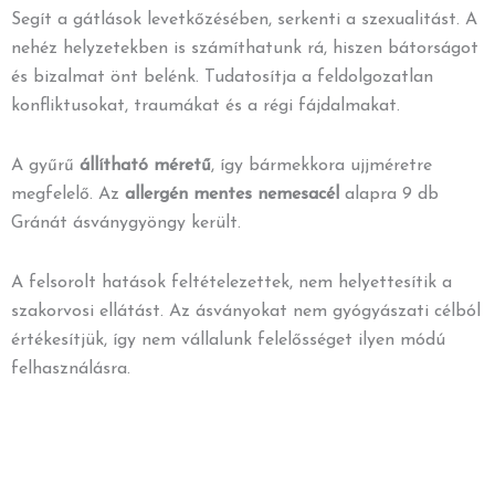
Segít a gátlások levetkőzésében, serkenti a szexualitást. A
nehéz helyzetekben is számíthatunk rá, hiszen bátorságot
és bizalmat önt belénk. Tudatosítja a feldolgozatlan
konfliktusokat, traumákat és a régi fájdalmakat.
A gyűrű
állítható méretű
, így bármekkora ujjméretre
megfelelő. Az
allergén mentes
nemesacél
alapra 9 db
Gránát ásványgyöngy került.
A felsorolt hatások feltételezettek, nem helyettesítik a
szakorvosi ellátást. Az ásványokat nem gyógyászati célból
értékesítjük, így nem vállalunk felelősséget ilyen módú
felhasználásra.