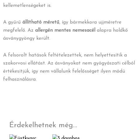
kellemetlenségeket is.
A gyűrű
állítható méretű
, így bármekkora ujjméretre
megfelelő. Az
allergén mentes
nemesacél
alapra holdkő
ásványgyöngy került.
A felsorolt hatások feltételezettek, nem helyettesítik a
szakorvosi ellátást. Az ásványokat nem gyógyászati célból
értékesítjük, így nem vállalunk felelősséget ilyen módú
felhasználásra.
Érdekelhetnek még…
Ennek