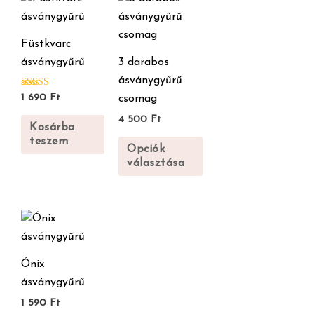
a
terméknek
Füstkvarc
több
ásványgyűrű
3 darabos
variációja
ásványgyűrű
van.
Értékelés:
1 690
Ft
csomag
5.00
A
/ 5
4 500
Ft
változatok
Kosárba
teszem
a
Opciók
termékoldalon
választása
választhatók
ki
Ónix
ásványgyűrű
1 590
Ft