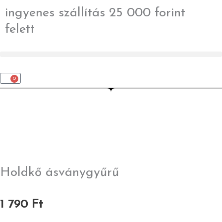
Skip
ingyenes szállítás 25 000 forint
to
felett
content
0
Kosár
Holdkő ásványgyűrű
1 790
Ft