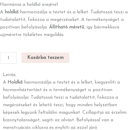
Harmónia a holdkő erejével
A
holdkő
harmonizálja a testet és a lelket. Tudatossá teszi a
tudatalattit, fokozza a megérzéseket. A termékenységet is
pozitívan befolyásolja.
Állítható méretű
, így bármekkora
ujjméretre tökéletes megoldás.
Holdkő
Kosárba teszem
ásványgyűrű
mennyiség
Leírás
A
Holdkő
harmonizálja a testet és a lelket, kiegyenlíti a
hormonháztartást és a termékenységet is pozitívan
befolyásolja. Tudatossá teszi a tudatalattit, fokozza a
megérzéseket és lehető teszi, hogy minden helyzetben
képesek legyünk feltalálni magunkat. Csillapítja az érzelmi
bizonytalanságot, segíti az alvást. Befolyással van a
menstruációs ciklusra és enyhíti az ezzel járó