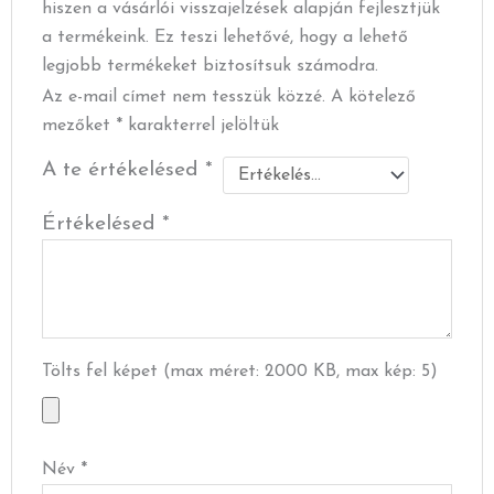
hiszen a vásárlói visszajelzések alapján fejlesztjük
a termékeink. Ez teszi lehetővé, hogy a lehető
legjobb termékeket biztosítsuk számodra.
Az e-mail címet nem tesszük közzé.
A kötelező
mezőket
*
karakterrel jelöltük
A te értékelésed
*
Értékelésed
*
Tölts fel képet (max méret: 2000 KB, max kép: 5)
Név
*