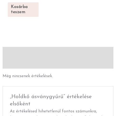
Kosárba
teszem
Vélemények (0)
Leírás
Még nincsenek értékelések.
„Holdkő ásványgyűrű” értékelése
elsőként
Az értékelésed hihetetlenül fontos számunkra,