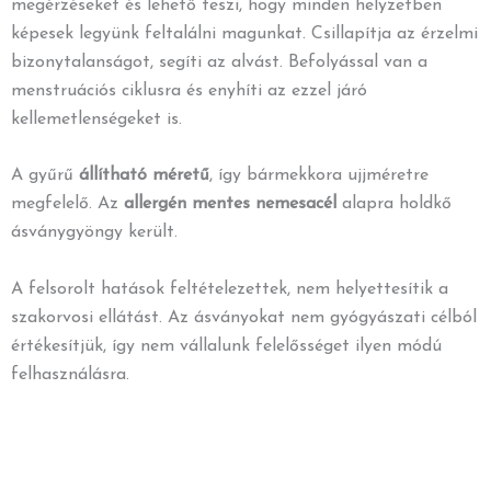
megérzéseket és lehető teszi, hogy minden helyzetben
képesek legyünk feltalálni magunkat. Csillapítja az érzelmi
bizonytalanságot, segíti az alvást. Befolyással van a
menstruációs ciklusra és enyhíti az ezzel járó
kellemetlenségeket is.
A gyűrű
állítható méretű
, így bármekkora ujjméretre
megfelelő. Az
allergén mentes
nemesacél
alapra holdkő
ásványgyöngy került.
A felsorolt hatások feltételezettek, nem helyettesítik a
szakorvosi ellátást. Az ásványokat nem gyógyászati célból
értékesítjük, így nem vállalunk felelősséget ilyen módú
felhasználásra.