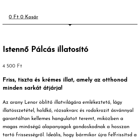
0
Ft
0
Kosár
Istennő Pálcás illatosító
4 500
Ft
Friss, tiszta és krémes illat, amely az otthonod
minden sarkát átjárja!
Az arany Lenor öblítő illatvilágára emlékeztető, lágy
illatösszetétel, holdkő, rózsakvarc és rodokrozit ásvánnyal
garantáltan kellemes hangulatot teremt, miközben a
magas minőségű alapanyagok gondoskodnak a hosszan
tartó frissességről. Ideális, hogy bármikor újra felfrissítsd a