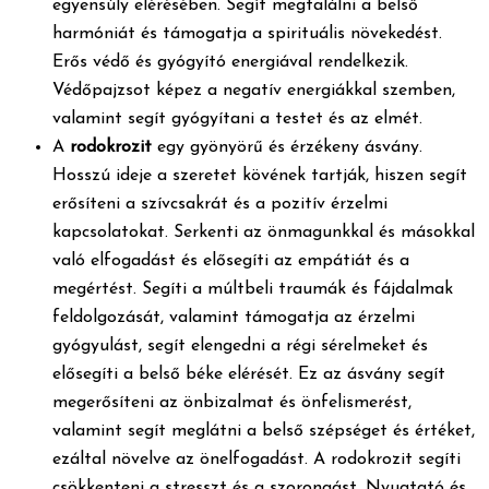
egyensúly elérésében. Segít megtalálni a belső
harmóniát és támogatja a spirituális növekedést.
Erős védő és gyógyító energiával rendelkezik.
Védőpajzsot képez a negatív energiákkal szemben,
valamint segít gyógyítani a testet és az elmét.
A
rodokrozit
egy gyönyörű és érzékeny ásvány.
Hosszú ideje a szeretet kövének tartják, hiszen segít
erősíteni a szívcsakrát és a pozitív érzelmi
kapcsolatokat. Serkenti az önmagunkkal és másokkal
való elfogadást és elősegíti az empátiát és a
megértést. Segíti a múltbeli traumák és fájdalmak
feldolgozását, valamint támogatja az érzelmi
gyógyulást, segít elengedni a régi sérelmeket és
elősegíti a belső béke elérését. Ez az ásvány segít
megerősíteni az önbizalmat és önfelismerést,
valamint segít meglátni a belső szépséget és értéket,
ezáltal növelve az önelfogadást. A rodokrozit segíti
csökkenteni a stresszt és a szorongást. Nyugtató és