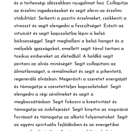
és a terhességi időszakban nyugalmat hoz. Csillapítja
az érzelmi ingadozásokat és segít elérni az érzelmi
stabilitást. Serkenti a pozitív érzelmeket, csökkenti a
stresszt és segít elengedni a feszültséget. Erősíti az
intuíciót és segít kapcsolatba lépni a belső
bölcsességgel. Segít meghallani a belső hangot és a
mélyebb igazságokat, emellett segít távol tartani a
toxikus embereket az életedből. A holdkő segít
javítani az alvás minőségét. Segít csillapítani az
álmatlanságot, a rémálmokat és segít a pihentető,
regeneráló alvásban. Megerősíti a szeretet energiáját
és támogatja a szeretetteljes kapcsolatokat. Segít
elengedni a régi sérelmeket és segít a
megbocsátásban. Segít fokozni a kreativitást és
támogatja az önkifejezést. Segít kinyitni az inspiráció
forrásait és támogatja az alkotó folyamatokat. Segít
az egyéni spirituális fejlődésben és az energetikai