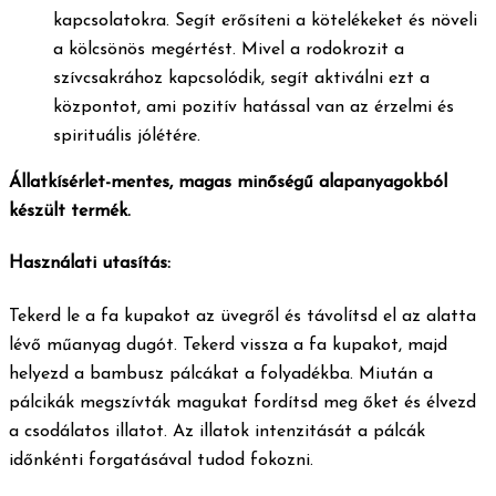
kapcsolatokra. Segít erősíteni a kötelékeket és növeli
a kölcsönös megértést. Mivel a rodokrozit a
szívcsakrához kapcsolódik, segít aktiválni ezt a
központot, ami pozitív hatással van az érzelmi és
spirituális jólétére.
Állatkísérlet-mentes, magas minőségű alapanyagokból
készült termék.
Használati utasítás:
Tekerd le a fa kupakot az üvegről és távolítsd el az alatta
lévő műanyag dugót. Tekerd vissza a fa kupakot, majd
helyezd a bambusz pálcákat a folyadékba. Miután a
pálcikák megszívták magukat fordítsd meg őket és élvezd
a csodálatos illatot. Az illatok intenzitását a pálcák
időnkénti forgatásával tudod fokozni.