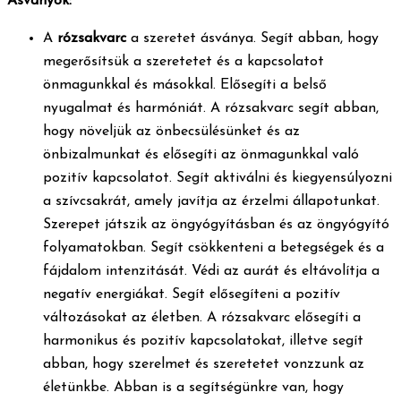
Ásványok:
A
rózsakvarc
a szeretet ásványa. Segít abban, hogy
megerősítsük a szeretetet és a kapcsolatot
önmagunkkal és másokkal. Elősegíti a belső
nyugalmat és harmóniát. A rózsakvarc segít abban,
hogy növeljük az önbecsülésünket és az
önbizalmunkat és elősegíti az önmagunkkal való
pozitív kapcsolatot. Segít aktiválni és kiegyensúlyozni
a szívcsakrát, amely javítja az érzelmi állapotunkat.
Szerepet játszik az öngyógyításban és az öngyógyító
folyamatokban. Segít csökkenteni a betegségek és a
fájdalom intenzitását. Védi az aurát és eltávolítja a
negatív energiákat. Segít elősegíteni a pozitív
változásokat az életben. A rózsakvarc elősegíti a
harmonikus és pozitív kapcsolatokat, illetve segít
abban, hogy szerelmet és szeretetet vonzzunk az
életünkbe. Abban is a segítségünkre van, hogy