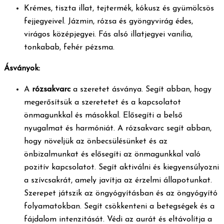
Krémes, tiszta illat, tejtermék, kókusz és gyümölcsös
fejjegyeivel. Jázmin, rózsa és gyöngyvirág édes,
virágos középjegyei. Fás alsó illatjegyei vanília,
tonkabab, fehér pézsma.
Ásványok:
A
rózsakvarc
a szeretet ásványa. Segít abban, hogy
megerősítsük a szeretetet és a kapcsolatot
önmagunkkal és másokkal. Elősegíti a belső
nyugalmat és harmóniát. A rózsakvarc segít abban,
hogy növeljük az önbecsülésünket és az
önbizalmunkat és elősegíti az önmagunkkal való
pozitív kapcsolatot. Segít aktiválni és kiegyensúlyozni
a szívcsakrát, amely javítja az érzelmi állapotunkat.
Szerepet játszik az öngyógyításban és az öngyógyító
folyamatokban. Segít csökkenteni a betegségek és a
fájdalom intenzitását. Védi az aurát és eltávolítja a