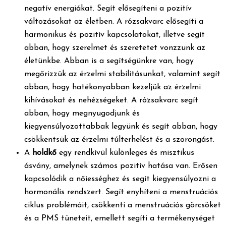
negatív energiákat. Segít elősegíteni a pozitív
változásokat az életben. A rózsakvarc elősegíti a
harmonikus és pozitív kapcsolatokat, illetve segít
abban, hogy szerelmet és szeretetet vonzzunk az
életünkbe. Abban is a segítségünkre van, hogy
megőrizzük az érzelmi stabilitásunkat, valamint segít
abban, hogy hatékonyabban kezeljük az érzelmi
kihívásokat és nehézségeket. A rózsakvarc segít
abban, hogy megnyugodjunk és
kiegyensúlyozottabbak legyünk és segít abban, hogy
csökkentsük az érzelmi túlterhelést és a szorongást.
A
holdkő
egy rendkívül különleges és misztikus
ásvány, amelynek számos pozitív hatása van. Erősen
kapcsolódik a nőiességhez és segít kiegyensúlyozni a
hormonális rendszert. Segít enyhíteni a menstruációs
ciklus problémáit, csökkenti a menstruációs görcsöket
és a PMS tüneteit, emellett segíti a termékenységet