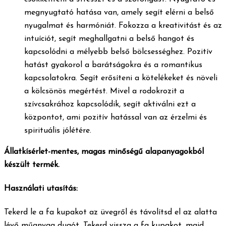
megnyugtató hatása van, amely segít elérni a belső
nyugalmat és harmóniát. Fokozza a kreativitást és az
intuíciót, segít meghallgatni a belső hangot és
kapcsolódni a mélyebb belső bölcsességhez. Pozitív
hatást gyakorol a barátságokra és a romantikus
kapcsolatokra. Segít erősíteni a kötelékeket és növeli
a kölcsönös megértést. Mivel a rodokrozit a
szívcsakrához kapcsolódik, segít aktiválni ezt a
központot, ami pozitív hatással van az érzelmi és
spirituális jólétére.
Állatkísérlet-mentes, magas minőségű alapanyagokból
készült termék.
Használati utasítás:
Tekerd le a fa kupakot az üvegről és távolítsd el az alatta
lévő műanyag dugót. Tekerd vissza a fa kupakot, majd