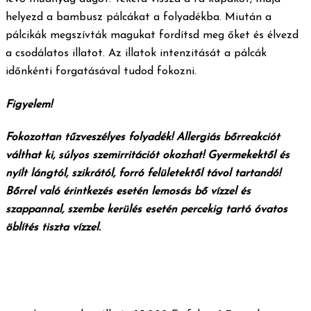
helyezd a bambusz pálcákat a folyadékba. Miután a
pálcikák megszívták magukat fordítsd meg őket és élvezd
a csodálatos illatot. Az illatok intenzitását a pálcák
időnkénti forgatásával tudod fokozni.
Figyelem!
Fokozottan tűzveszélyes folyadék! Allergiás bőrreakciót
válthat ki, súlyos szemirritációt okozhat! Gyermekektől és
nyílt lángtól, szikrától, forró felületektől távol tartandó!
Bőrrel való érintkezés esetén lemosás bő vízzel és
szappannal, szembe kerülés esetén percekig tartó óvatos
öblítés tiszta vízzel.