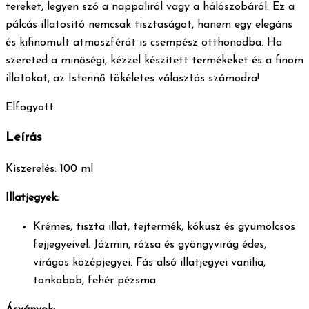
tereket, legyen szó a nappaliról vagy a hálószobáról. Ez a
pálcás illatosító nemcsak tisztaságot, hanem egy elegáns
és kifinomult atmoszférát is csempész otthonodba. Ha
szereted a minőségi, kézzel készített termékeket és a finom
illatokat, az Istennő tökéletes választás számodra!
Elfogyott
Leírás
Kiszerelés: 100 ml
Illatjegyek:
Krémes, tiszta illat, tejtermék, kókusz és gyümölcsös
fejjegyeivel. Jázmin, rózsa és gyöngyvirág édes,
virágos középjegyei. Fás alsó illatjegyei vanília,
tonkabab, fehér pézsma.