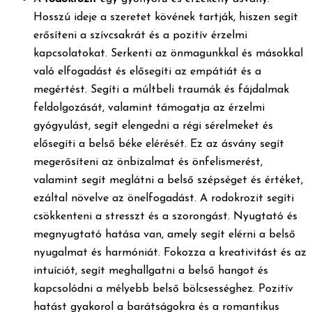
Hosszú ideje a szeretet kövének tartják, hiszen segít
erősíteni a szívcsakrát és a pozitív érzelmi
kapcsolatokat. Serkenti az önmagunkkal és másokkal
való elfogadást és elősegíti az empátiát és a
megértést. Segíti a múltbeli traumák és fájdalmak
feldolgozását, valamint támogatja az érzelmi
gyógyulást, segít elengedni a régi sérelmeket és
elősegíti a belső béke elérését. Ez az ásvány segít
megerősíteni az önbizalmat és önfelismerést,
valamint segít meglátni a belső szépséget és értéket,
ezáltal növelve az önelfogadást. A rodokrozit segíti
csökkenteni a stresszt és a szorongást. Nyugtató és
megnyugtató hatása van, amely segít elérni a belső
nyugalmat és harmóniát. Fokozza a kreativitást és az
intuíciót, segít meghallgatni a belső hangot és
kapcsolódni a mélyebb belső bölcsességhez. Pozitív
hatást gyakorol a barátságokra és a romantikus