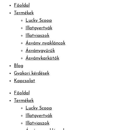
Főoldal
Termékek
Lucky Scoop
Illatgyertyák
Illatviaszok
Ásvány nyakláncok
Ásványgyűrűk
Ásványkarkötők
Blog
Gyakori kérdések
Kapcsolat
Főoldal
Termékek
Lucky Scoop
Illatgyertyák
Illatviaszok