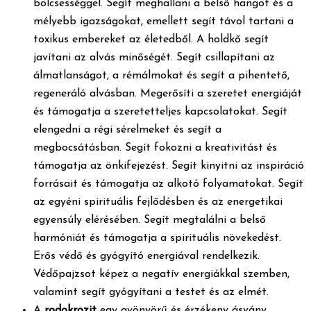
bölcsességgel. Segít meghallani a belső hangot és a
mélyebb igazságokat, emellett segít távol tartani a
toxikus embereket az életedből. A holdkő segít
javítani az alvás minőségét. Segít csillapítani az
álmatlanságot, a rémálmokat és segít a pihentető,
regeneráló alvásban. Megerősíti a szeretet energiáját
és támogatja a szeretetteljes kapcsolatokat. Segít
elengedni a régi sérelmeket és segít a
megbocsátásban. Segít fokozni a kreativitást és
támogatja az önkifejezést. Segít kinyitni az inspiráció
forrásait és támogatja az alkotó folyamatokat. Segít
az egyéni spirituális fejlődésben és az energetikai
egyensúly elérésében. Segít megtalálni a belső
harmóniát és támogatja a spirituális növekedést.
Erős védő és gyógyító energiával rendelkezik.
Védőpajzsot képez a negatív energiákkal szemben,
valamint segít gyógyítani a testet és az elmét.
A
rodokrozit
egy gyönyörű és érzékeny ásvány.