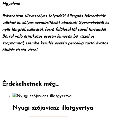
Figyelem!
Fokozottan tűzveszélyes folyadék! Allergiás bőrreakciót
válthat ki, súlyos szemirritációt okozhat! Gyermekektől és
nyílt lángtól, szikrától, forró felületektől távol tartandó!
Bőrrel való érintkezés esetén lemosás bő vízzel és
szappannal, szembe kerülés esetén percekig tartó óvatos
öblítés tiszta vízzel.
Érdekelhetnek még…
Nyugi szójaviasz illatgyertya