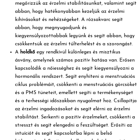
megőrizzük az érzelmi stabilitásunkat, valamint segít
abban, hogy hatékonyabban kezeljük az érzelmi
kihívásokat és nehézségeket. A rózsakvarc segít
abban, hogy megnyugodjunk és
kiegyensúlyozottabbak legyünk és segít abban, hogy
csökkentsük az érzelmi túlterhelést és a szorongást.
A
holdkő
egy rendkívül különleges és misztikus
ásvány, amelynek számos pozitív hatása van. Erősen
kapcsolódik a nőiességhez és segít kiegyensúlyozni a
hormonális rendszert. Segít enyhíteni a menstruációs
ciklus problémáit, csökkenti a menstruációs görcsöket
és a PMS tüneteit, emellett segíti a termékenységet
és a terhességi időszakban nyugalmat hoz. Csillapítja
az érzelmi ingadozásokat és segít elérni az érzelmi
stabilitást. Serkenti a pozitív érzelmeket, csökkenti a
stresszt és segít elengedni a feszültséget. Erősíti az
intuíciót és segít kapcsolatba lépni a belső