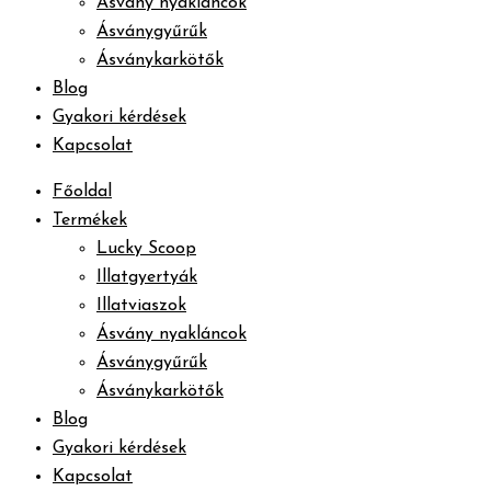
Ásvány nyakláncok
Ásványgyűrűk
Ásványkarkötők
Blog
Gyakori kérdések
Kapcsolat
Főoldal
Termékek
Lucky Scoop
Illatgyertyák
Illatviaszok
Ásvány nyakláncok
Ásványgyűrűk
Ásványkarkötők
Blog
Gyakori kérdések
Kapcsolat