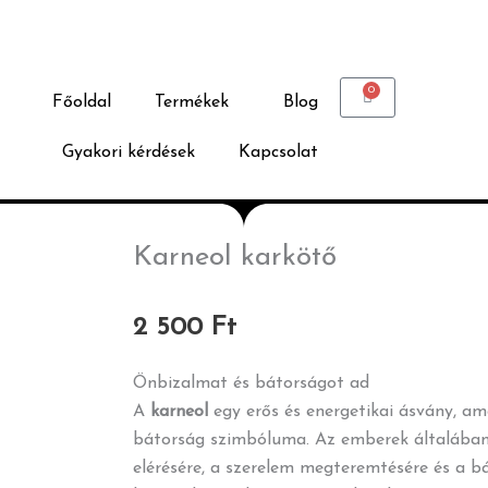
0
Kosár
Főoldal
Termékek
Blog
Gyakori kérdések
Kapcsolat
Karneol karkötő
2 500
Ft
Önbizalmat és bátorságot ad
A
karneol
egy erős és energetikai ásvány, ame
bátorság szimbóluma. Az emberek általában 
elérésére, a szerelem megteremtésére és a bá