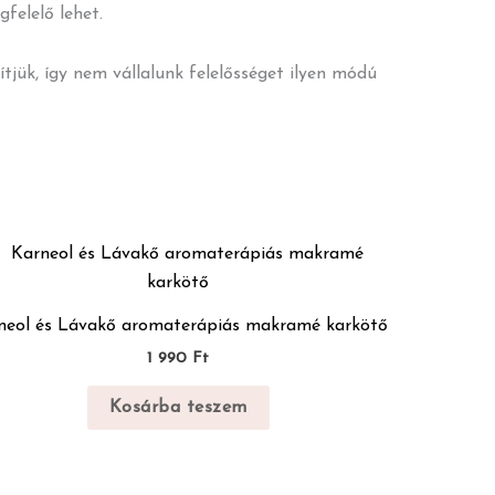
felelő lehet.
ítjük, így nem vállalunk felelősséget ilyen módú
neol és Lávakő aromaterápiás makramé karkötő
1 990
Ft
Kosárba teszem