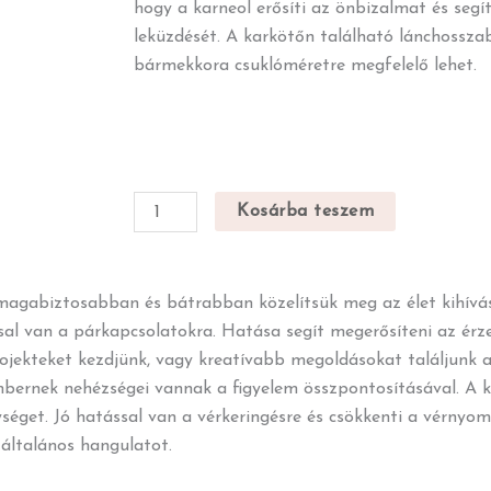
hogy a karneol erősíti az önbizalmat és segí
leküzdését. A karkötőn található lánchossz
bármekkora csuklóméretre megfelelő lehet.
Karneol
Kosárba teszem
karkötő
mennyiség
gabiztosabban és bátrabban közelítsük meg az élet kihívásait
sal van a párkapcsolatokra. Hatása segít megerősíteni az érzel
projekteket kezdjünk, vagy kreatívabb megoldásokat találjunk 
mbernek nehézségei vannak a figyelem összpontosításával. A ka
éget. Jó hatással van a vérkeringésre és csökkenti a vérnyomás
 általános hangulatot.