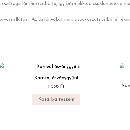
hosszúságú lánchosszabbító, így bármekkora csuklóméretre meg
korvosi ellátást. Az ásványokat nem gyógyászati célból értékes
Karneol ásványgyűrű
Kar
1 550
Ft
Kosárba teszem