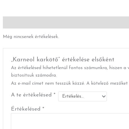
termékoldalon
választhatók
ki
Vélemények (0)
Leírás
Még nincsenek értékelések.
„Karneol karkötő” értékelése elsőként
Az értékelésed hihetetlenül fontos számunkra, hiszen a v
biztosítsuk számodra.
Az e-mail címet nem tesszük közzé.
A kötelező mezőke
A te értékelésed
*
Értékelésed
*