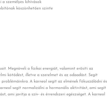
ti a személyes kihívások
abbítónak köszönhetően szinte
. Megnöveli a fizikai energiát, valamint erősíti az
mi kötődést, illetve a szerelmet és az odaadást. Segít
a problémáinkra. A karneol segít az elmének fókuszálódni és
rneol segít normalizálni a hormonális aktivitást, ami segít
t, ami javítja a szív- és érrendszeri egészséget. A karneol