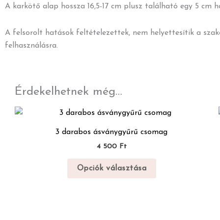
A karkötő alap hossza 16,5-17 cm plusz található egy 5 cm 
A felsorolt hatások feltételezettek, nem helyettesítik a sza
felhasználásra.
Érdekelhetnek még…
Ennek
a
3 darabos ásványgyűrű csomag
terméknek
4 500
Ft
több
variációja
Opciók választása
van.
A
változatok
a