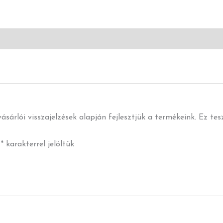
ásárlói visszajelzések alapján fejlesztjük a termékeink. Ez te
t
*
karakterrel jelöltük