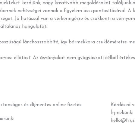
projekteket kezdjünk, vagy kreatívabb megoldásokat találjunk 
mbernek nehézségei vannak a figyelem összpontosításával. A ka
éget. Jó hatással van a vérkeringésre és csökkenti a vérnyomás
 általános hangulatot.
hosszúságú lánchosszabbító, így bármekkora csuklóméretre meg
korvosi ellátást. Az ásványokat nem gyógyászati célból értékes
iztonságos és díjmentes online fizetés
Kérdésed v
Írj nekünk:
nerünk:
hello@frus