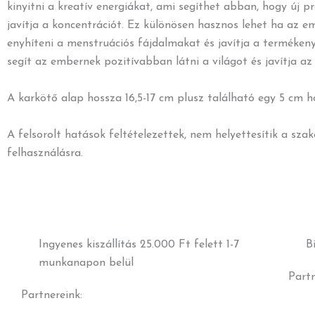
kinyitni a kreatív energiákat, ami segíthet abban, hogy új 
javítja a koncentrációt. Ez különösen hasznos lehet ha az e
enyhíteni a menstruációs fájdalmakat és javítja a termékenys
segít az embernek pozitívabban látni a világot és javítja az
A karkötő alap hossza 16,5-17 cm plusz található egy 5 cm 
A felsorolt hatások feltételezettek, nem helyettesítik a sza
felhasználásra.
Ingyenes kiszállítás 25.000 Ft felett 1-7
B
munkanapon belül
Part
Partnereink: