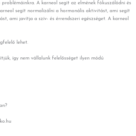
a problémáinkra. A karneol segít az elmének fókuszálódni és
rneol segít normalizálni a hormonális aktivitást, ami segít
t, ami javítja a szív- és érrendszeri egészséget. A karneol
felelő lehet.
ítjük, így nem vállalunk felelősséget ilyen módú
an?
ko.hu