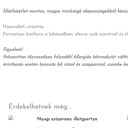
Állatkísérlet-mentes, magas minőségű alapanyagokból készü
Használati utasítás:
Permetezz bárhova a lakásodban, ahova csak szeretnél és él
Figyelem!
Fokozottan tűzveszélyes folyadék! Allergiás bőrreakciót válthat
érintkezés esetén lemosás bő vízzel és szappannal, szembe kerü
Érdekelhetnek még…