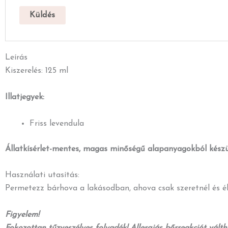
Leírás
Kiszerelés: 125 ml
Illatjegyek:
Friss levendula
Állatkísérlet-mentes, magas minőségű alapanyagokból készü
Használati utasítás:
Permetezz bárhova a lakásodban, ahova csak szeretnél és él
Figyelem!
Fokozottan tűzveszélyes folyadék! Allergiás bőrreakciót válthat