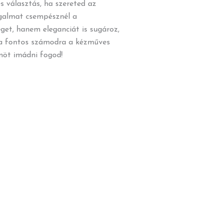
s választás, ha szereted az
yugalmat csempésznél a
et, hanem eleganciát is sugároz,
 Ha fontos számodra a kézműves
ümöt imádni fogod!