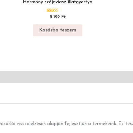
Harmony szójaviasz illatgyertya
Értékelés:
3 199
Ft
5.00
/ 5
Kosárba teszem
ásárlói visszajelzések alapján fejlesztjük a termékeink. Ez te