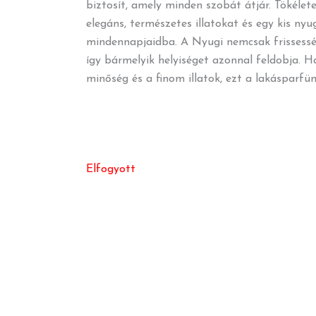
biztosít, amely minden szobát átjár. Tökélete
elegáns, természetes illatokat és egy kis n
mindennapjaidba. A Nyugi nemcsak frissesség
így bármelyik helyiséget azonnal feldobja.
minőség és a finom illatok, ezt a lakásparf
Elfogyott