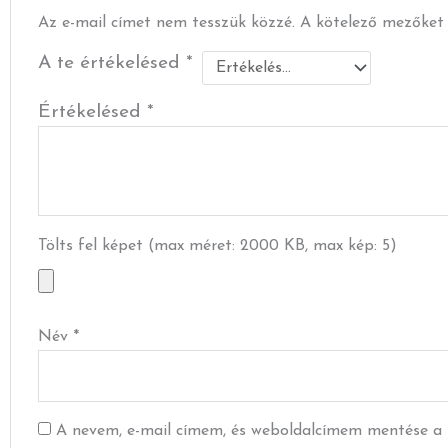
Az e-mail címet nem tesszük közzé.
A kötelező mezőke
A te értékelésed
*
Értékelésed
*
Tölts fel képet (max méret: 2000 KB, max kép: 5)
Név
*
A nevem, e-mail címem, és weboldalcímem mentése a