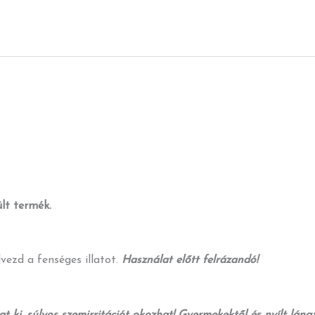
lt termék.
vezd a fenséges illatot.
Használat előtt felrázandó!
 ki, súlyos szemirritációt okozhat! Gyermekektől és nyílt lángtól