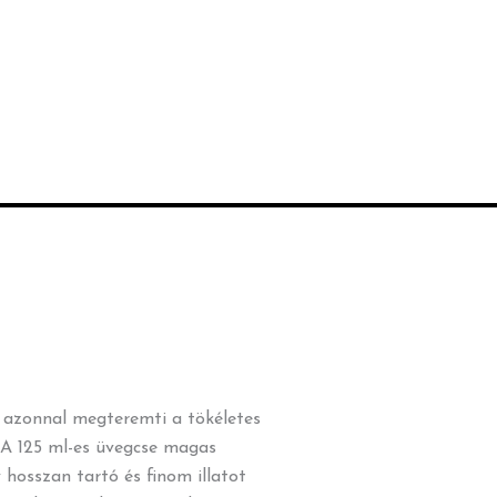
l azonnal megteremti a tökéletes
 A 125 ml-es üvegcse magas
hosszan tartó és finom illatot