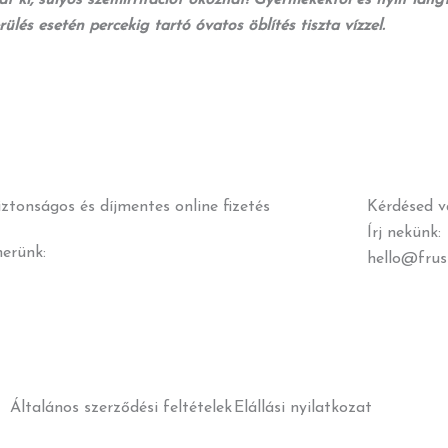
lés esetén percekig tartó óvatos öblítés tiszta vízzel.
iztonságos és díjmentes online fizetés
Kérdésed v
Írj nekünk:
nerünk:
hello@frus
Általános szerződési feltételek
Elállási nyilatkozat