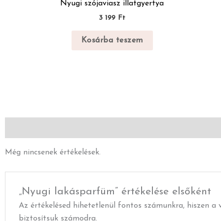
Nyugi szójaviasz illatgyertya
3 199
Ft
Kosárba teszem
Vélemények (0)
Leírás
Még nincsenek értékelések.
„Nyugi lakásparfüm” értékelése elsőként
Az értékelésed hihetetlenül fontos számunkra, hiszen a v
biztosítsuk számodra.