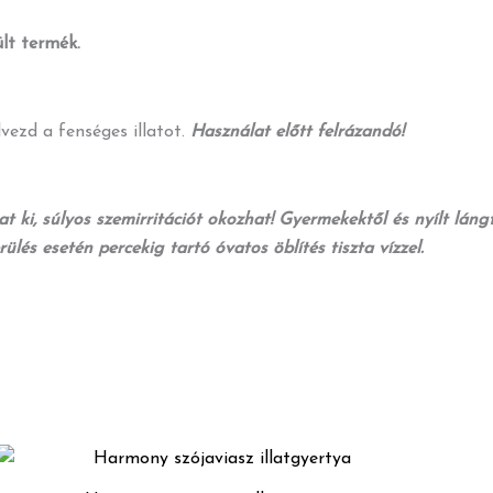
lt termék.
vezd a fenséges illatot.
Használat előtt felrázandó!
 ki, súlyos szemirritációt okozhat! Gyermekektől és nyílt lángtól
lés esetén percekig tartó óvatos öblítés tiszta vízzel.