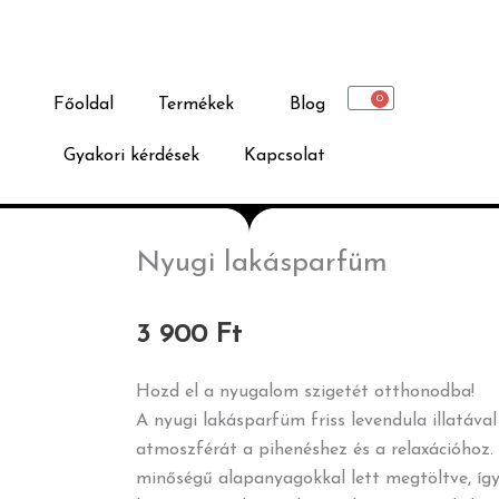
0
Főoldal
Termékek
Blog
Kosár
Gyakori kérdések
Kapcsolat
Nyugi lakásparfüm
3 900
Ft
Hozd el a nyugalom szigetét otthonodba!
A nyugi lakásparfüm friss levendula illatáva
atmoszférát a pihenéshez és a relaxációhoz.
minőségű alapanyagokkal lett megtöltve, így 