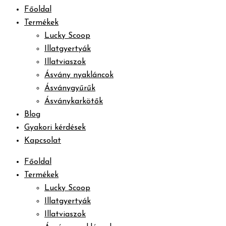
Főoldal
Termékek
Lucky Scoop
Illatgyertyák
Illatviaszok
Ásvány nyakláncok
Ásványgyűrűk
Ásványkarkötők
Blog
Gyakori kérdések
Kapcsolat
Főoldal
Termékek
Lucky Scoop
Illatgyertyák
Illatviaszok