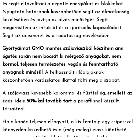
és segít eltávolítani a negatív energiákat és blokkokat.
Nyugtató hatásának köszönhetően segít az álmatlanság
kezelésében és javítja az alvás minőségét. Segít
megerősíteni az intuíciót és a spirituális kapcsolódást.
Segít az önismeret és a tudatosság növelésében.
Gyertyáimat GMO mentes szójaviaszból készítem ami
égetés során nem bocsát ki mérgező anyagokat, nem
kormol, teljesen természetes, vegán és fenntartható
anyagnak minősül.
A felhasznált illóolajoknak
köszönhetően varázslatos illattal tölti meg a szobát.
A szójaviasz kevesebb korommal és füsttel ég, emellett az
égési ideje
50%-kal tovább tart
a paraffinnal készült
társaiénál.
Ha a kanóc teljesen elfogyott, a kis fémtalp egy csipesszel
könnyedén kiszedhető és a (még meleg) viasz kiönthető,