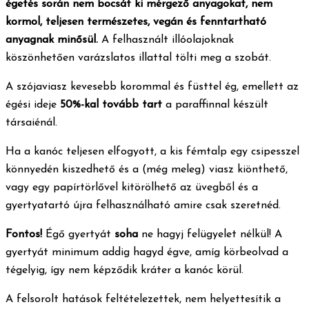
égetés során nem bocsát ki mérgező anyagokat, nem
kormol, teljesen természetes, vegán és fenntartható
anyagnak minősül.
A felhasznált illóolajoknak
köszönhetően varázslatos illattal tölti meg a szobát.
A szójaviasz kevesebb korommal és füsttel ég, emellett az
égési ideje
50%-kal tovább tart
a paraffinnal készült
társaiénál.
Ha a kanóc teljesen elfogyott, a kis fémtalp egy csipesszel
könnyedén kiszedhető és a (még meleg) viasz kiönthető,
vagy egy papírtörlővel kitörölhető az üvegből és a
gyertyatartó újra felhasználható amire csak szeretnéd.
Fontos!
Égő gyertyát
soha
ne hagyj felügyelet nélkül! A
gyertyát minimum addig hagyd égve, amíg körbeolvad a
tégelyig, így nem képződik kráter a kanóc körül.
A felsorolt hatások feltételezettek, nem helyettesítik a