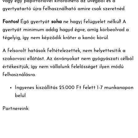
vagy egy papírtörlővel kitörölhető az üvegből és a
gyertyatartó újra felhasználható amire csak szeretnéd.
Fontos!
Égő gyertyát
soha
ne hagyj felügyelet nélkül! A
gyertyát minimum addig hagyd égve, amíg körbeolvad a
tégelyig, így nem képződik kráter a kanóc körül.
A felsorolt hatások feltételezettek, nem helyettesítik a
szakorvosi ellátást. Az ásványokat nem gyógyászati célból
értékesítjük, így nem vállalunk felelősséget ilyen módú
felhasználásra.
Ingyenes kiszállítás 25.000 Ft felett 1-7 munkanapon
belül
Partnereink: