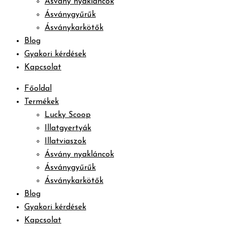
Ásvány nyakláncok
Ásványgyűrűk
Ásványkarkötők
Blog
Gyakori kérdések
Kapcsolat
Főoldal
Termékek
Lucky Scoop
Illatgyertyák
Illatviaszok
Ásvány nyakláncok
Ásványgyűrűk
Ásványkarkötők
Blog
Gyakori kérdések
Kapcsolat