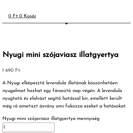
0
Ft
0
Kosár
Nyugi mini szójaviasz illatgyertya
1 690
Ft
A Nyugi elképesztő levendula illatának köszönhetően
nyugalmat hozhat egy fárasztó nap végén. A levendula
nyugtató és elalvást segítő hatással bír, emellett került
még rá ametiszt ásvány ami fokozza ezeket a hatásokat.
Nyugi mini szójaviasz illatgyertya mennyiség