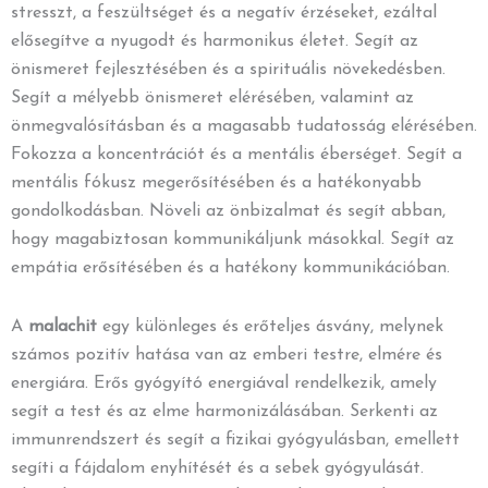
stresszt, a feszültséget és a negatív érzéseket, ezáltal
elősegítve a nyugodt és harmonikus életet. Segít az
önismeret fejlesztésében és a spirituális növekedésben.
Segít a mélyebb önismeret elérésében, valamint az
önmegvalósításban és a magasabb tudatosság elérésében.
Fokozza a koncentrációt és a mentális éberséget. Segít a
mentális fókusz megerősítésében és a hatékonyabb
gondolkodásban. Növeli az önbizalmat és segít abban,
hogy magabiztosan kommunikáljunk másokkal. Segít az
empátia erősítésében és a hatékony kommunikációban.
A
malachit
egy különleges és erőteljes ásvány, melynek
számos pozitív hatása van az emberi testre, elmére és
energiára. Erős gyógyító energiával rendelkezik, amely
segít a test és az elme harmonizálásában. Serkenti az
immunrendszert és segít a fizikai gyógyulásban, emellett
segíti a fájdalom enyhítését és a sebek gyógyulását.