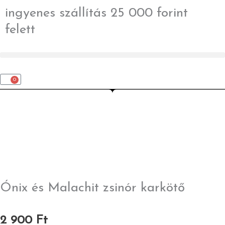
Skip
ingyenes szállítás 25 000 forint
to
felett
content
0
Kosár
Ónix és Malachit zsinór karkötő
2 900
Ft