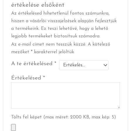
értékelése elsőként
Az értékelésed hihetetlenül fontos számunkra,
hiszen a vásárlói visszajelzések alapján fejlesztjük
a termékeink. Ez teszi lehetővé, hogy a lehető
legjobb termékeket biztosítsuk számodra.
Az e-mail címet nem tesszük közzé.
A kötelező
mezőket
*
karakterrel jelöltük
A te értékelésed
*
Értékelésed
*
Tölts fel képet (max méret: 2000 KB, max kép: 5)