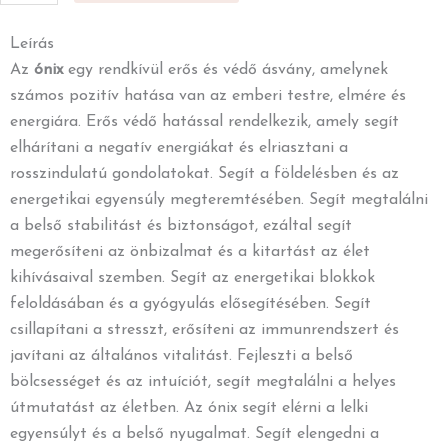
és
Malachit
Leírás
zsinór
Az
ónix
egy rendkívül erős és védő ásvány, amelynek
karkötő
számos pozitív hatása van az emberi testre, elmére és
mennyiség
energiára. Erős védő hatással rendelkezik, amely segít
elhárítani a negatív energiákat és elriasztani a
rosszindulatú gondolatokat. Segít a földelésben és az
energetikai egyensúly megteremtésében. Segít megtalálni
a belső stabilitást és biztonságot, ezáltal segít
megerősíteni az önbizalmat és a kitartást az élet
kihívásaival szemben. Segít az energetikai blokkok
feloldásában és a gyógyulás elősegítésében. Segít
csillapítani a stresszt, erősíteni az immunrendszert és
javítani az általános vitalitást. Fejleszti a belső
bölcsességet és az intuíciót, segít megtalálni a helyes
útmutatást az életben. Az ónix segít elérni a lelki
egyensúlyt és a belső nyugalmat. Segít elengedni a