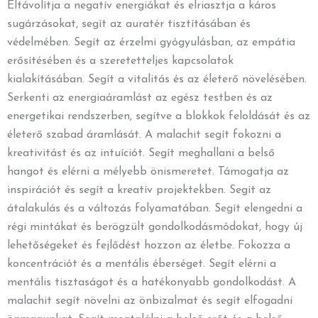
Eltávolítja a negatív energiákat és elriasztja a káros
sugárzásokat, segít az auratér tisztításában és
védelmében. Segít az érzelmi gyógyulásban, az empátia
erősítésében és a szeretetteljes kapcsolatok
kialakításában. Segít a vitalitás és az életerő növelésében.
Serkenti az energiaáramlást az egész testben és az
energetikai rendszerben, segítve a blokkok feloldását és az
életerő szabad áramlását. A malachit segít fokozni a
kreativitást és az intuíciót. Segít meghallani a belső
hangot és elérni a mélyebb önismeretet. Támogatja az
inspirációt és segít a kreatív projektekben. Segít az
átalakulás és a változás folyamatában. Segít elengedni a
régi mintákat és berögzült gondolkodásmódokat, hogy új
lehetőségeket és fejlődést hozzon az életbe. Fokozza a
koncentrációt és a mentális éberséget. Segít elérni a
mentális tisztaságot és a hatékonyabb gondolkodást. A
malachit segít növelni az önbizalmat és segít elfogadni