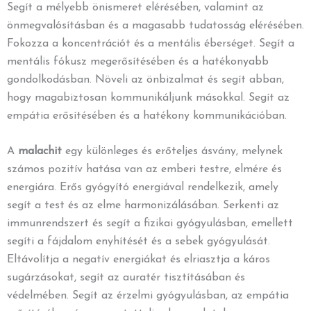
Segít a mélyebb önismeret elérésében, valamint az
önmegvalósításban és a magasabb tudatosság elérésében.
Fokozza a koncentrációt és a mentális éberséget. Segít a
mentális fókusz megerősítésében és a hatékonyabb
gondolkodásban. Növeli az önbizalmat és segít abban,
hogy magabiztosan kommunikáljunk másokkal. Segít az
empátia erősítésében és a hatékony kommunikációban.
A
malachit
egy különleges és erőteljes ásvány, melynek
számos pozitív hatása van az emberi testre, elmére és
energiára. Erős gyógyító energiával rendelkezik, amely
segít a test és az elme harmonizálásában. Serkenti az
immunrendszert és segít a fizikai gyógyulásban, emellett
segíti a fájdalom enyhítését és a sebek gyógyulását.
Eltávolítja a negatív energiákat és elriasztja a káros
sugárzásokat, segít az auratér tisztításában és
védelmében. Segít az érzelmi gyógyulásban, az empátia