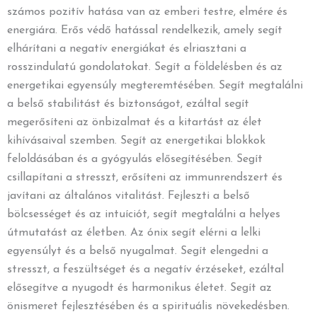
számos pozitív hatása van az emberi testre, elmére és
energiára. Erős védő hatással rendelkezik, amely segít
elhárítani a negatív energiákat és elriasztani a
rosszindulatú gondolatokat. Segít a földelésben és az
energetikai egyensúly megteremtésében. Segít megtalálni
a belső stabilitást és biztonságot, ezáltal segít
megerősíteni az önbizalmat és a kitartást az élet
kihívásaival szemben. Segít az energetikai blokkok
feloldásában és a gyógyulás elősegítésében. Segít
csillapítani a stresszt, erősíteni az immunrendszert és
javítani az általános vitalitást. Fejleszti a belső
bölcsességet és az intuíciót, segít megtalálni a helyes
útmutatást az életben. Az ónix segít elérni a lelki
egyensúlyt és a belső nyugalmat. Segít elengedni a
stresszt, a feszültséget és a negatív érzéseket, ezáltal
elősegítve a nyugodt és harmonikus életet. Segít az
önismeret fejlesztésében és a spirituális növekedésben.