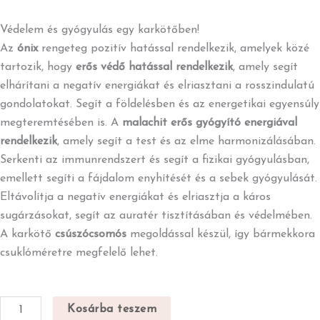
Védelem és gyógyulás egy karkötőben!
Az
ónix
rengeteg pozitív hatással rendelkezik, amelyek közé
tartozik, hogy
erős védő hatással rendelkezik
, amely segít
elhárítani a negatív energiákat és elriasztani a rosszindulatú
gondolatokat. Segít a földelésben és az energetikai egyensúly
megteremtésében is. A
malachit erős gyógyító energiával
rendelkezik
, amely segít a test és az elme harmonizálásában.
Serkenti az immunrendszert és segít a fizikai gyógyulásban,
emellett segíti a fájdalom enyhítését és a sebek gyógyulását.
Eltávolítja a negatív energiákat és elriasztja a káros
sugárzásokat, segít az auratér tisztításában és védelmében.
A karkötő
csúszócsomós
megoldással készül, így bármekkora
csuklóméretre megfelelő lehet.
Ónix
Kosárba teszem