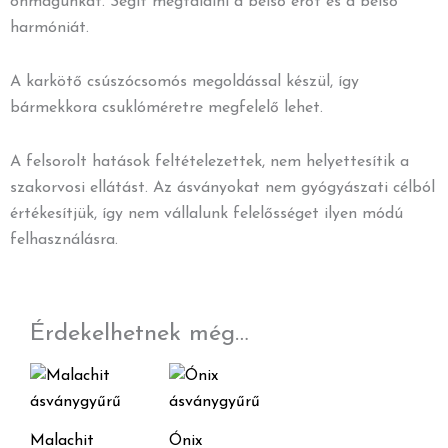
önmagunkat. Segít megtalálni a belső erőt és a belső
harmóniát.
A karkötő csúszócsomós megoldással készül, így
bármekkora csuklóméretre megfelelő lehet.
A felsorolt hatások feltételezettek, nem helyettesítik a
szakorvosi ellátást. Az ásványokat nem gyógyászati célból
értékesítjük, így nem vállalunk felelősséget ilyen módú
felhasználásra.
Érdekelhetnek még…
Malachit
Ónix