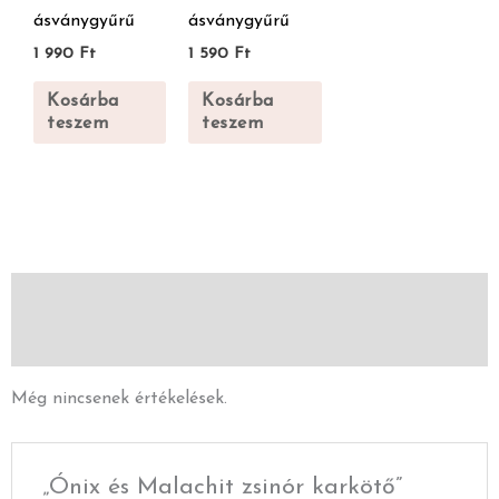
ásványgyűrű
ásványgyűrű
1 990
Ft
1 590
Ft
Kosárba
Kosárba
teszem
teszem
Vélemények (0)
Leírás
Még nincsenek értékelések.
„Ónix és Malachit zsinór karkötő”