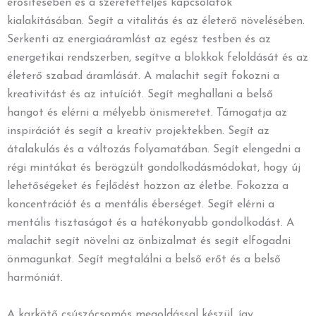
erősítésében és a szeretetteljes kapcsolatok
kialakításában. Segít a vitalitás és az életerő növelésében.
Serkenti az energiaáramlást az egész testben és az
energetikai rendszerben, segítve a blokkok feloldását és az
életerő szabad áramlását. A malachit segít fokozni a
kreativitást és az intuíciót. Segít meghallani a belső
hangot és elérni a mélyebb önismeretet. Támogatja az
inspirációt és segít a kreatív projektekben. Segít az
átalakulás és a változás folyamatában. Segít elengedni a
régi mintákat és berögzült gondolkodásmódokat, hogy új
lehetőségeket és fejlődést hozzon az életbe. Fokozza a
koncentrációt és a mentális éberséget. Segít elérni a
mentális tisztaságot és a hatékonyabb gondolkodást. A
malachit segít növelni az önbizalmat és segít elfogadni
önmagunkat. Segít megtalálni a belső erőt és a belső
harmóniát.
A karkötő csúszócsomós megoldással készül, így