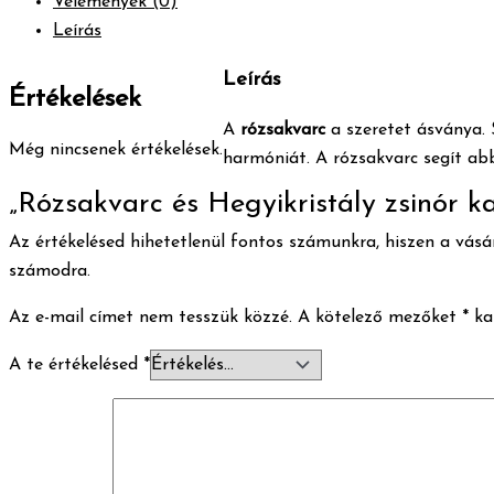
Vélemények (0)
Leírás
Leírás
Értékelések
A
rózsakvarc
a szeretet ásványa. 
Még nincsenek értékelések.
harmóniát. A rózsakvarc segít ab
„Rózsakvarc és Hegyikristály zsinór ka
Az értékelésed hihetetlenül fontos számunkra, hiszen a vásár
számodra.
Az e-mail címet nem tesszük közzé.
A kötelező mezőket
*
kar
A te értékelésed
*