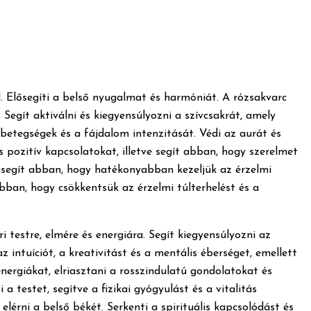
 Elősegíti a belső nyugalmat és harmóniát. A rózsakvarc
Segít aktiválni és kiegyensúlyozni a szívcsakrát, amely
betegségek és a fájdalom intenzitását. Védi az aurát és
s pozitív kapcsolatokat, illetve segít abban, hogy szerelmet
t segít abban, hogy hatékonyabban kezeljük az érzelmi
ban, hogy csökkentsük az érzelmi túlterhelést és a
testre, elmére és energiára. Segít kiegyensúlyozni az
 intuíciót, a kreativitást és a mentális éberséget, emellett
nergiákat, elriasztani a rosszindulatú gondolatokat és
a testet, segítve a fizikai gyógyulást és a vitalitás
 elérni a belső békét. Serkenti a spirituális kapcsolódást és