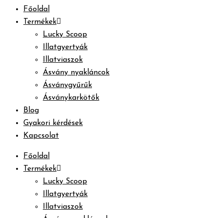
Főoldal
Termékek
Lucky Scoop
Illatgyertyák
Illatviaszok
Ásvány nyakláncok
Ásványgyűrűk
Ásványkarkötők
Blog
Gyakori kérdések
Kapcsolat
Főoldal
Termékek
Lucky Scoop
Illatgyertyák
Illatviaszok