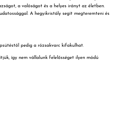
azságot, a valóságot és a helyes irányt az életben.
tudatossággal. A hegyikristály segít megteremteni és
apsütéstől pedig a rózsakvarc kifakulhat.
tjük, így nem vállalunk felelősséget ilyen módú