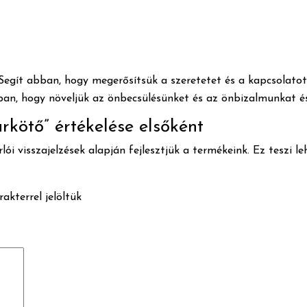
Segít abban, hogy megerősítsük a szeretetet és a kapcsolato
ban, hogy növeljük az önbecsülésünket és az önbizalmunkat és
rkötő” értékelése elsőként
lói visszajelzések alapján fejlesztjük a termékeink. Ez teszi l
akterrel jelöltük