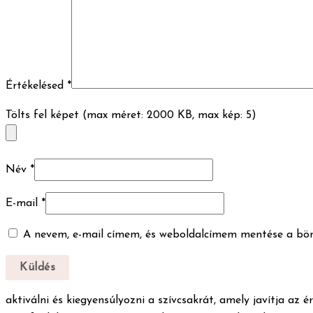
Értékelésed
*
Tölts fel képet (max méret: 2000 KB, max kép: 5)
Név
*
E-mail
*
A nevem, e-mail címem, és weboldalcímem mentése a bö
aktiválni és kiegyensúlyozni a szívcsakrát, amely javítja a