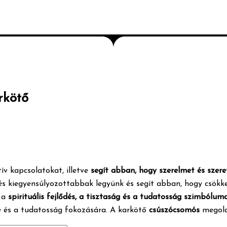
rkötő
tív kapcsolatokat, illetve
segít abban, hogy szerelmet és szer
 kiegyensúlyozottabbak legyünk és segít abban, hogy csökken
y a
spirituális fejlődés, a tisztaság és a tudatosság szimbólum
ére és a tudatosság fokozására. A karkötő
csúszócsomós
megoldá