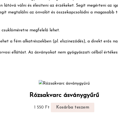
n látóvá válni és élesíteni az érzékeket. Segít megérteni az ig
. Segít megtalálni az önvalót és összekapcsolódni a magasabb 
csuklóméretre megfelelő lehet.
 tehet a fém alkatrészekben (pl. elszíneződés), a direkt erős n
korvosi ellátást. Az ásványokat nem gyógyászati célból értékesí
Rózsakvarc ásványgyűrű
1 550
Ft
Kosárba teszem