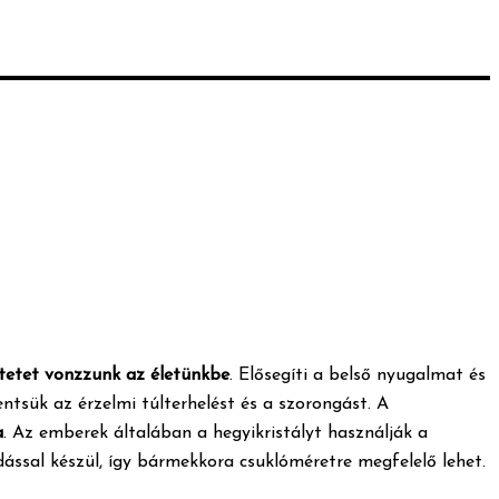
etetet vonzzunk az életünkbe
. Elősegíti a belső nyugalmat és
tsük az érzelmi túlterhelést és a szorongást. A
a
. Az emberek általában a hegyikristályt használják a
ssal készül, így bármekkora csuklóméretre megfelelő lehet.