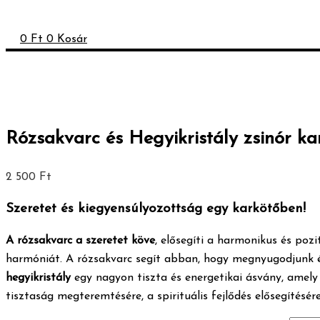
0
Ft
0
Kosár
Rózsakvarc és Hegyikristály zsinór ka
2 500
Ft
Szeretet és kiegyensúlyozottság egy karkötőben!
A rózsakvarc a szeretet köve
, elősegíti a harmonikus és pozi
harmóniát. A rózsakvarc segít abban, hogy megnyugodjunk és
hegyikristály
egy nagyon tiszta és energetikai ásvány, amel
tisztaság megteremtésére, a spirituális fejlődés elősegítés