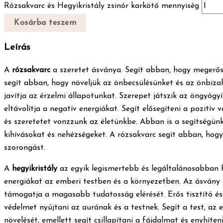
Rózsakvarc és Hegyikristály zsinór karkötő mennyiség
Kosárba teszem
Leírás
A
rózsakvarc
a szeretet ásványa. Segít abban, hogy megerős
segít abban, hogy növeljük az önbecsülésünket és az önbizal
javítja az érzelmi állapotunkat. Szerepet játszik az öngyóg
eltávolítja a negatív energiákat. Segít elősegíteni a pozitív
és szeretetet vonzzunk az életünkbe. Abban is a segítségün
kihívásokat és nehézségeket. A rózsakvarc segít abban, hog
szorongást.
A
hegyikristály
az egyik legismertebb és legáltalánosabban h
energiákat az emberi testben és a környezetben. Az ásvány seg
támogatja a magasabb tudatosság elérését. Erős tisztító és v
védelmet nyújtani az aurának és a testnek. Segít a test, az el
növelését, emellett segít csillapítani a fájdalmat és enyhíten