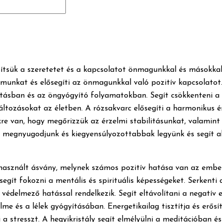
ítsük a szeretetet és a kapcsolatot önmagunkkal és másokkal.
munkat és elősegíti az önmagunkkal való pozitív kapcsolatot. 
yításban és az öngyógyító folyamatokban. Segít csökkenteni a 
 változásokat az életben. A rózsakvarc elősegíti a harmonikus é
kre van, hogy megőrizzük az érzelmi stabilitásunkat, valamin
y megnyugodjunk és kiegyensúlyozottabbak legyünk és segít ab
asznált ásvány, melynek számos pozitív hatása van az emberi 
ít fokozni a mentális és spirituális képességeket. Serkenti az
édelmező hatással rendelkezik. Segít eltávolítani a negatív e
me és a lélek gyógyításában. Energetikailag tisztítja és erősíti 
i a stresszt. A hegyikristály segít elmélyülni a meditációban és