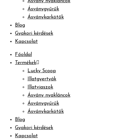
Ásvány nyakláncok
Ásványgyűrűk
Ásványkarkötők
Blog
Gyakori kérdések
Kapcsolat
Főoldal
Termékek
Lucky Scoop
Illatgyertyák
Illatviaszok
Ásvány nyakláncok
Ásványgyűrűk
Ásványkarkötők
Blog
Gyakori kérdések
Kapcsolat