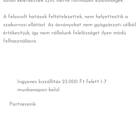
során keletkeznek szín, illetve formabeli különbségek.
A felsorolt hatások feltételezettek, nem helyettesítik a
szakorvosi ellátást. Az ásványokat nem gyógyászati célból
értékesítjük, így nem vállalunk felelősséget ilyen módú
felhasználásra.
Ingyenes kiszállítás 25.000 Ft felett 1-7
munkanapon belül
Partnereink: