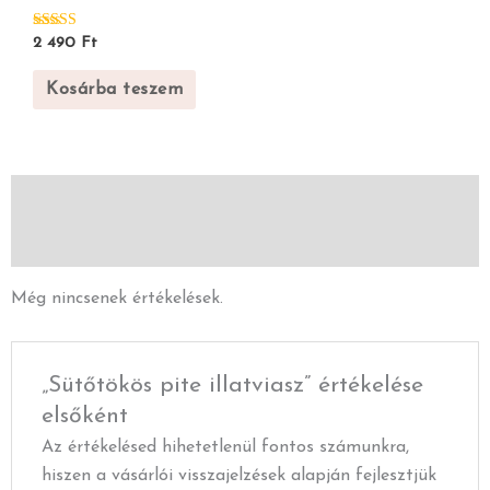
Értékelés:
2 490
Ft
5.00
/ 5
Kosárba teszem
Vélemények (0)
Leírás
Még nincsenek értékelések.
„Sütőtökös pite illatviasz” értékelése
elsőként
Az értékelésed hihetetlenül fontos számunkra,
hiszen a vásárlói visszajelzések alapján fejlesztjük