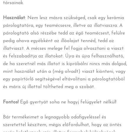
társainak.
Használat
:
Nem lesz másra szükséged, csak egy kerámia
párologtatóra, egy teamécsesre, illetve az illatviaszra. A
párologtató alsó részébe tedd az égő teamécsest, felülre
pedig ahova egyébként az illóolajat tennéd, tedd az
illatviaszt. A mécses melege fel fogja olvasztani a viaszt
és felszabadítja az illatokat. Újra és újra felhasználható,
de ha szeretnél más illatot is kipróbálni nincs más dolgod,
mint használat után a (még olvadt) viaszt kiönteni, vagy
egy papírtörlő segítségével eltávolítani a párologtatóból
és máris új illattal töltheted meg a szobát.
Fontos!
Égő gyertyát soha ne hagyj felügyelet nélkül!
Bár termékeimet a legnagyobb odafigyeléssel és
szeretettel készítem, mégis előfordulhat, hogy az öntés