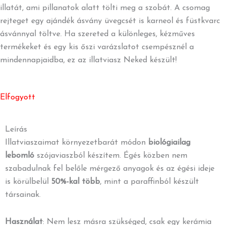
illatát, ami pillanatok alatt tölti meg a szobát. A csomag
rejteget egy ajándék ásvány üvegcsét is karneol és füstkvarc
ásvánnyal töltve. Ha szereted a különleges, kézműves
termékeket és egy kis őszi varázslatot csempésznél a
mindennapjaidba, ez az illatviasz Neked készült!
Elfogyott
Leírás
Illatviaszaimat környezetbarát módon
biológiailag
lebomló
szójaviaszból készítem. Égés közben nem
szabadulnak fel belőle mérgező anyagok és az égési ideje
is körülbelül
50%-kal több
, mint a paraffinból készült
társainak.
Használat
:
Nem lesz másra szükséged, csak egy kerámia