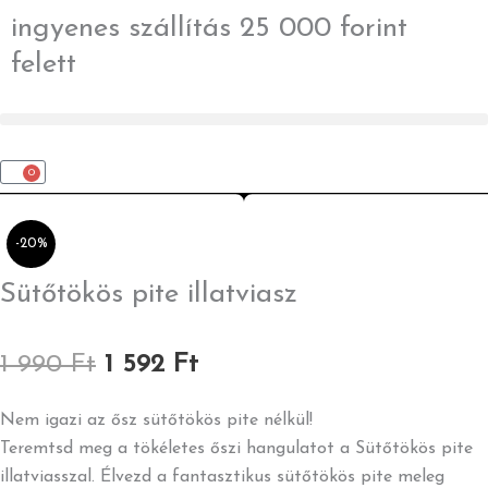
Skip
ingyenes szállítás 25 000 forint
to
felett
content
0
Kosár
-20%
Sütőtökös pite illatviasz
Original
Current
1 990
Ft
1 592
Ft
price
price
was:
is:
Nem igazi az ősz sütőtökös pite nélkül!
1
1
Teremtsd meg a tökéletes őszi hangulatot a Sütőtökös pite
990 Ft.
592 Ft.
illatviasszal. Élvezd a fantasztikus sütőtökös pite meleg