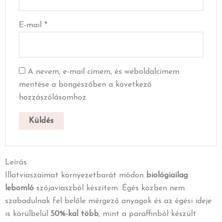
E-mail
*
A nevem, e-mail címem, és weboldalcímem
mentése a böngészőben a következő
hozzászólásomhoz.
Leírás
Illatviaszaimat környezetbarát módon
biológiailag
lebomló
szójaviaszból készítem. Égés közben nem
szabadulnak fel belőle mérgező anyagok és az égési ideje
is körülbelül
50%-kal több
, mint a paraffinból készült