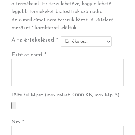
a termékeink. Ez teszi lehetővé, hogy a lehető
legjobb termékeket biztosítsuk számodra.
Az e-mail címet nem tesszük közzé.
A kötelező
mezőket
*
karakterrel jelöltük
A te értékelésed
*
Értékelésed
*
Tölts fel képet (max méret: 2000 KB, max kép: 5)
Név
*