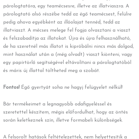
párologtatóra, egy teamécsesre, illetve az illatviaszra. A
párologtató alsó részébe tedd az égő teamécsest, felülre
pedig ahova egyébként az illóolajat tennéd, tedd az
illatviaszt. A mécses melege fel fogja olvasztani a viaszt
és felszabadítja az illatokat. Újra és újra felhasználható,
de ha szeretnél más illatot is kipróbálni nincs más dolgod,
mint használat után a (még olvadt) viaszt kiönteni, vagy
egy papírtörlő segítségével eltávolítani a párologtatóból
és máris új illattal töltheted meg a szobát.
Fontos!
Égő gyertyát soha ne hagyj felügyelet nélkül!
Bár termékeimet a legnagyobb odafigyeléssel és
szeretettel készítem, mégis előfordulhat, hogy az öntés
során keletkeznek szín, illetve formabeli különbségek.
A felsorolt hatások feltételezettek, nem helyettesítik a