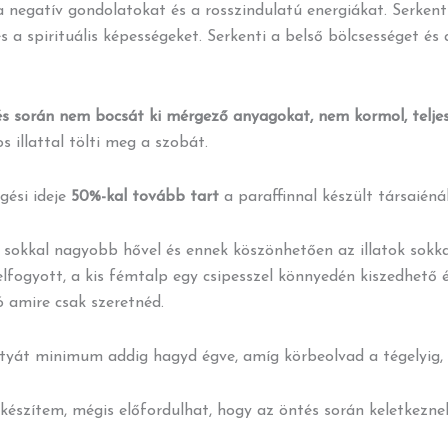
 a negatív gondolatokat és a rosszindulatú energiákat. Serkenti
s a spirituális képességeket. Serkenti a belső bölcsességet és 
 során nem bocsát ki mérgező anyagokat, nem kormol, telje
 illattal tölti meg a szobát.
gési ideje
50%-kal tovább tart
a paraffinnal készült társaiénál
sokkal nagyobb hővel és ennek köszönhetően az illatok sokka
 elfogyott, a kis fémtalp egy csipesszel könnyedén kiszedhető
ó amire csak szeretnéd.
rtyát minimum addig hagyd égve, amíg körbeolvad a tégelyig, 
készítem, mégis előfordulhat, hogy az öntés során keletkeznek 