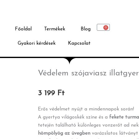
0
Főoldal
Termékek
Blog
Kosár
Gyakori kérdések
Kapcsolat
Védelem szójaviasz illatgye
3 199
Ft
Erős védelmet nyújt a mindennapok során!
A gyertya világoskék színe és a
fekete turma
tetején található különleges vonzerőt ad nek
hömpölyög az üvegben
varázslatos látványt