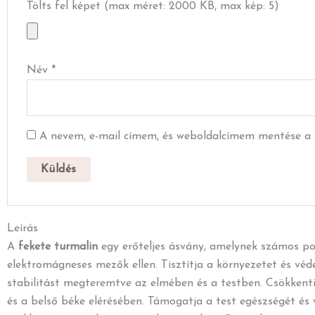
Tölts fel képet (max méret: 2000 KB, max kép: 5)
Név
*
A nevem, e-mail címem, és weboldalcímem mentése a
Leírás
A
fekete turmalin
egy erőteljes ásvány, amelynek számos poz
elektromágneses mezők ellen. Tisztítja a környezetet és vé
stabilitást megteremtve az elmében és a testben. Csökkenti
és a belső béke elérésében. Támogatja a test egészségét és v