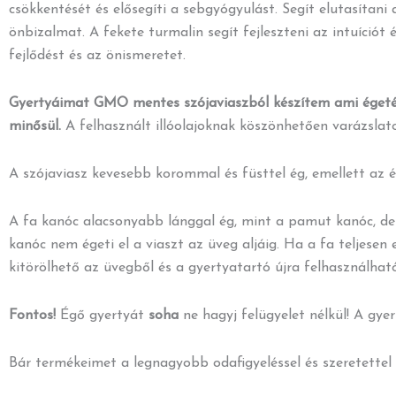
csökkentését és elősegíti a sebgyógyulást. Segít elutasítani
önbizalmat. A fekete turmalin segít fejleszteni az intuíciót é
fejlődést és az önismeretet.
Gyertyáimat GMO mentes szójaviaszból készítem ami égetés
minősül.
A felhasznált illóolajoknak köszönhetően varázslatos
A szójaviasz kevesebb korommal és füsttel ég, emellett az é
A fa kanóc alacsonyabb lánggal ég, mint a pamut kanóc, de 
kanóc nem égeti el a viaszt az üveg aljáig. Ha a fa teljesen
kitörölhető az üvegből és a gyertyatartó újra felhasználhat
Fontos!
Égő gyertyát
soha
ne hagyj felügyelet nélkül! A gye
Bár termékeimet a legnagyobb odafigyeléssel és szeretettel 