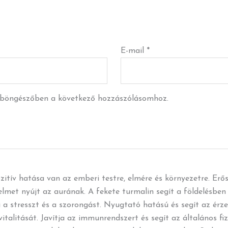
E-mail
*
 böngészőben a következő hozzászólásomhoz.
itív hatása van az emberi testre, elmére és környezetre. Erős
delmet nyújt az aurának. A fekete turmalin segít a földelésbe
 a stresszt és a szorongást. Nyugtató hatású és segít az ér
italitását. Javítja az immunrendszert és segít az általános fi