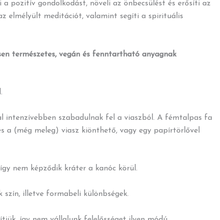
 a pozitív gondolkodást, növeli az önbecsülést és erősíti az
az elmélyült meditációt, valamint segíti a spirituális
sen természetes, vegán és fenntartható anyagnak
.
l intenzívebben szabadulnak fel a viaszból. A fémtalpas fa
 és a (még meleg) viasz kiönthető, vagy egy papírtörlővel
így nem képződik kráter a kanóc körül.
szín, illetve formabeli különbségek.
ítjük, így nem vállalunk felelősséget ilyen módú