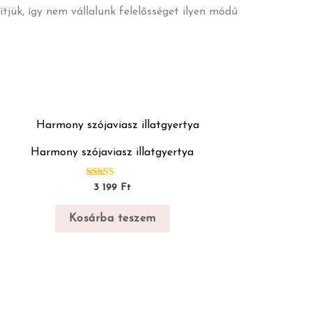
ítjük, így nem vállalunk felelősséget ilyen módú
Harmony szójaviasz illatgyertya
Értékelés:
3 199
Ft
5.00
/ 5
Kosárba teszem