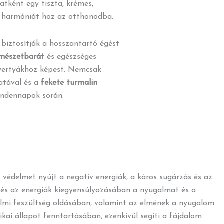
latként egy tiszta, krémes,
s harmóniát hoz az otthonodba.
biztosítják a hosszantartó égést
mészetbarát
és egészséges
gyertyákhoz képest. Nemcsak
latával és a
fekete turmalin
ndennapok során.
 védelmet nyújt a negatív energiák, a káros sugárzás és az
n és az energiák kiegyensúlyozásában a nyugalmat és a
zelmi feszültség oldásában, valamint az elmének a nyugalom
zikai állapot fenntartásában, ezenkívül segíti a fájdalom