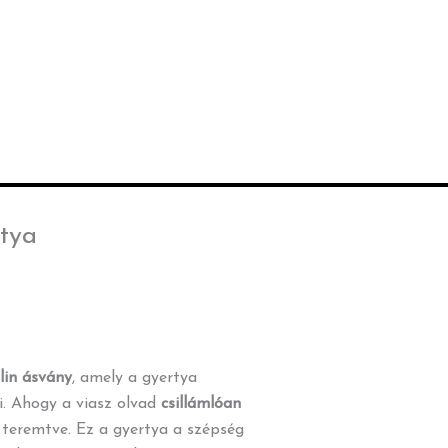
rtya
lin ásvány
, amely a gyertya
i. Ahogy a viasz olvad
csillámlóan
 teremtve. Ez a gyertya a szépség