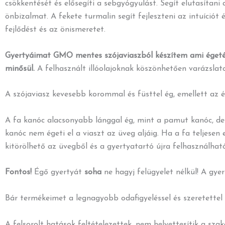
csökkentését és elősegíti a sebgyógyulást. Segít elutasítani
önbizalmat. A fekete turmalin segít fejleszteni az intuíciót é
fejlődést és az önismeretet.
Gyertyáimat GMO mentes szójaviaszból készítem ami égetés
minősül.
A felhasznált illóolajoknak köszönhetően varázslatos
A szójaviasz kevesebb korommal és füsttel ég, emellett az é
A fa kanóc alacsonyabb lánggal ég, mint a pamut kanóc, de 
kanóc nem égeti el a viaszt az üveg aljáig. Ha a fa teljesen
kitörölhető az üvegből és a gyertyatartó újra felhasználhat
Fontos!
Égő gyertyát
soha
ne hagyj felügyelet nélkül! A gye
Bár termékeimet a legnagyobb odafigyeléssel és szeretettel 
A felsorolt hatások feltételezettek, nem helyettesítik a sza