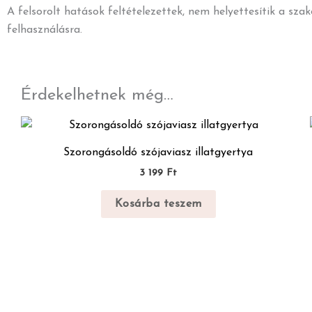
A felsorolt hatások feltételezettek, nem helyettesítik a sza
felhasználásra.
Érdekelhetnek még…
Szorongásoldó szójaviasz illatgyertya
3 199
Ft
Kosárba teszem