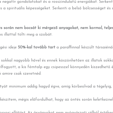
 a negatív gondolatokat és a rosszindulatú energiákat. Serkenti
s a spirituális képességeket. Serkenti a belső bölcsességet és 
 során nem bocsát ki mérgező anyagokat, nem kormol, telje
 illattal tölti meg a szobát.
gési ideje
50%-kal tovább tart
a paraffinnal készült társaiénál
sokkal nagyobb hővel és ennek köszönhetően az illatok sokka
 elfogyott, a kis fémtalp egy csipesszel könnyedén kiszedhető
ó amire csak szeretnéd.
rtyát minimum addig hagyd égve, amíg körbeolvad a tégelyig, 
készítem, mégis előfordulhat, hogy az öntés során keletkeznek 
korvosi ellátást. Az ásványokat nem gyógyászati célból értékes