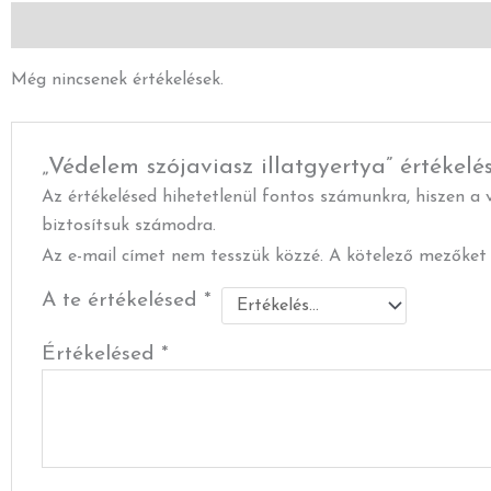
Vélemények (0)
Leírás
Még nincsenek értékelések.
„Védelem szójaviasz illatgyertya” értékelé
Az értékelésed hihetetlenül fontos számunkra, hiszen a v
biztosítsuk számodra.
Az e-mail címet nem tesszük közzé.
A kötelező mezőke
A te értékelésed
*
Értékelésed
*