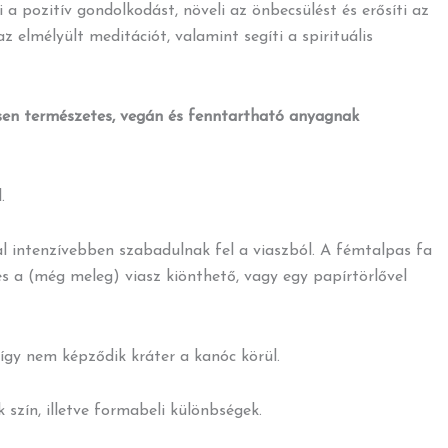
 a pozitív gondolkodást, növeli az önbecsülést és erősíti az
az elmélyült meditációt, valamint segíti a spirituális
sen természetes, vegán és fenntartható anyagnak
.
l intenzívebben szabadulnak fel a viaszból. A fémtalpas fa
 és a (még meleg) viasz kiönthető, vagy egy papírtörlővel
így nem képződik kráter a kanóc körül.
szín, illetve formabeli különbségek.