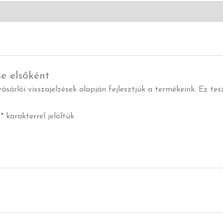
se elsőként
ásárlói visszajelzések alapján fejlesztjük a termékeink. Ez te
t
*
karakterrel jelöltük