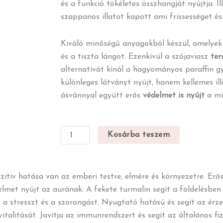
és a funkció tökéletes összhangját nyújtja. Il
szappanos illatot kapott ami frissességet é
Kiváló minőségű anyagokból készül, amelyek 
és a tiszta lángot. Ezenkívül a szójaviasz
ter
alternatívát kínál a hagyományos paraffin 
különleges látványt nyújt, hanem kellemes il
ásvánnyal együtt erős
védelmet is nyújt
a mi
Védelem
Kosárba teszem
szójaviasz
illatgyertya
mennyiség
itív hatása van az emberi testre, elmére és környezetre. Erős
delmet nyújt az aurának. A fekete turmalin segít a földelésbe
 a stresszt és a szorongást. Nyugtató hatású és segít az ér
italitását. Javítja az immunrendszert és segít az általános fi