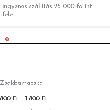
Skip
ingyenes szállítás 25 000 forint
to
felett
content
0
Kosár
Zsákbamacska
Ártartomány:
800
Ft
–
1 800
Ft
800 Ft