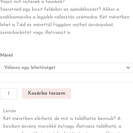
-
Vajon mit rejtenek a tasakok?
1
Szeretnéd egy kicsit feldobni az ajándékozást? Akkor a
800 Ft
zsákbamacska a legjobb választás számodra. Két méretben
lehet a Tiéd és mérettől függően rejthet ásványokat,
zsinórkarkötőt vagy illatviaszt is.
Zsákbamacska
Méret
mennyiség
Kosárba teszem
Leírás
Két méretben elérhető, de mit is találhatsz bennük? A
kicsiben ásvány marokkő és/vagy illatviasz található, a