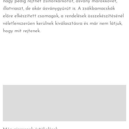
nagy pedig rejthet zsinórkarkötőt, ásvány marokkövet,
illatviaszt, de akár ásványgyűrűt is. A zsákbamacskák
előre elkészített csomagok, a rendelések összekészítésénél
véletlenszerűen kerülnek kiválasztásra és már nem látjuk,
hogy mit rejtenek.
Vélemények (0)
Leírás
További információk