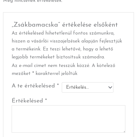
Még nincsenek értékelések.
„Zsákbamacska” értékelése elsőként
Az értékelésed hihetetlenül fontos számunkra,
hiszen a vásárlói visszajelzések alapján fejlesztjük
a termékeink. Ez teszi lehetővé, hogy a lehető
legjobb termékeket biztosítsuk számodra.
Az e-mail címet nem tesszük közzé.
A kötelező
mezőket
*
karakterrel jelöltük
A te értékelésed
*
Értékelésed
*